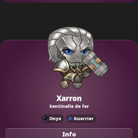
Xarron
Sentinelle de fer
Onyx
Guerrier
Info