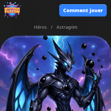
Comment jouer
Héros
/
Astragrim