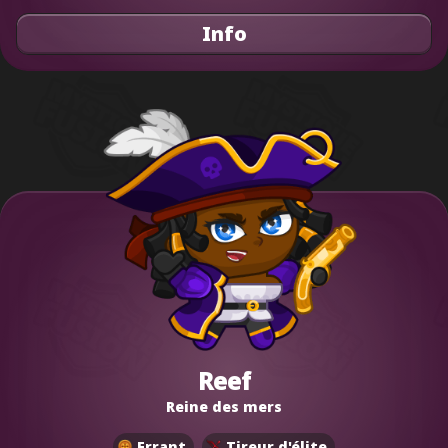
Info
Reef
Reine des mers
Errant
Tireur d'élite