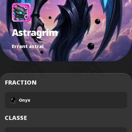
Astragrim
Errant astral
FRACTION
Onyx
CLASSE