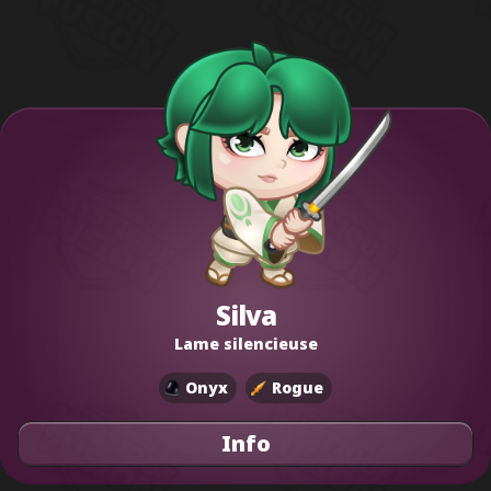
Silva
Lame silencieuse
Onyx
Rogue
Info