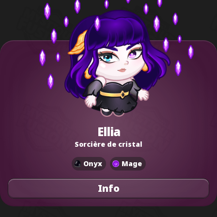
Ellia
Sorcière de cristal
Onyx
Mage
Info