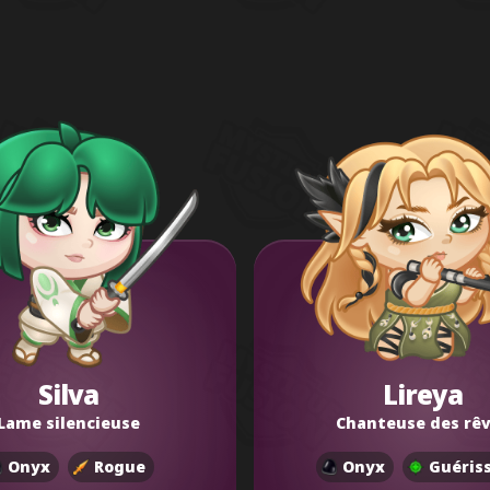
Silva
Lireya
Lame silencieuse
Chanteuse des rê
Onyx
Rogue
Onyx
Guéris