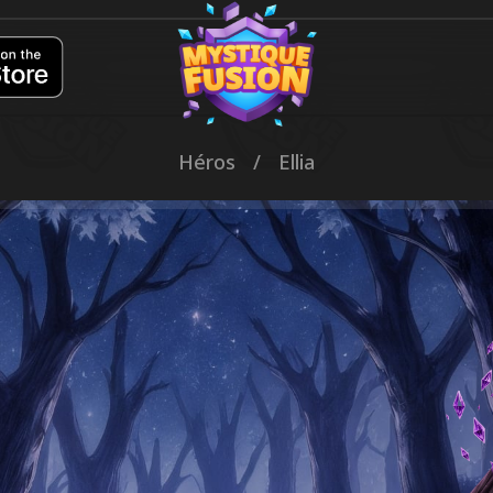
Héros
/
Ellia