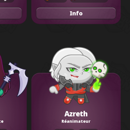
Info
Azreth
te
Réanimateur