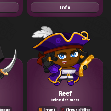
Info
Reef
Reine des mers
Rogue
Errant
Tireur d'élite