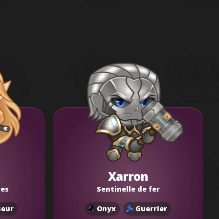
Xarron
ves
Sentinelle de fer
seur
Onyx
Guerrier