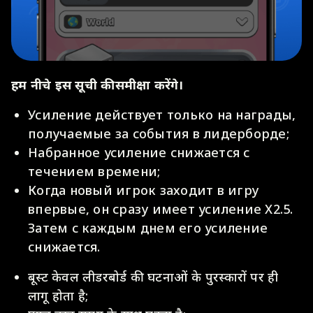
हम नीचे इस सूची की समीक्षा करेंगे।
Усиление действует только на награды,
получаемые за события в лидерборде;
Набранное усиление снижается с
течением времени;
Когда новый игрок заходит в игру
впервые, он сразу имеет усиление X2.5.
Затем с каждым днем его усиление
снижается.
बूस्ट केवल लीडरबोर्ड की घटनाओं के पुरस्कारों पर ही
लागू होता है;