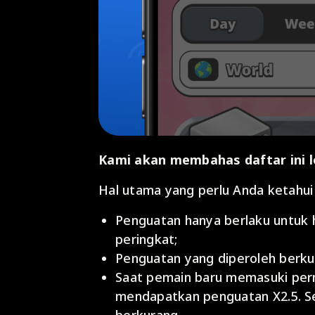
Kami akan membahas daftar ini le
Hal utama yang perlu Anda ketahu
Penguatan hanya berlaku untuk h
peringkat;
Penguatan yang diperoleh berku
Saat pemain baru memasuki perm
mendapatkan penguatan X2.5. Set