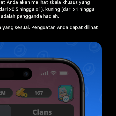
kat Anda akan melihat skala khusus yang
ari x0.5 hingga x1), kuning (dari x1 hingga
ni adalah pengganda hadiah.
 yang sesuai. Penguatan Anda dapat dilihat