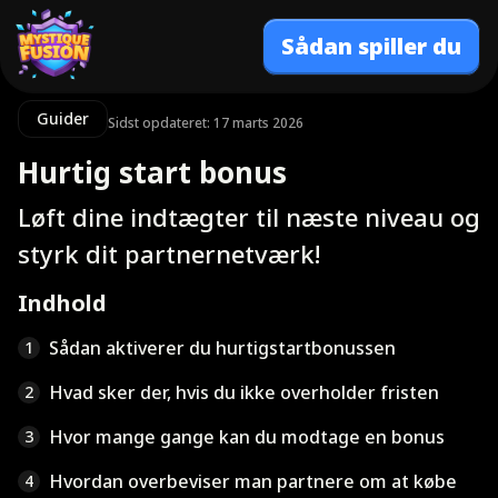
Sådan spiller du
Guider
Sidst opdateret: 17 marts 2026
Hurtig start bonus
Løft dine indtægter til næste niveau og
styrk dit partnernetværk!
Indhold
Sådan aktiverer du hurtigstartbonussen
1
Hvad sker der, hvis du ikke overholder fristen
2
Hvor mange gange kan du modtage en bonus
3
Hvordan overbeviser man partnere om at købe
4