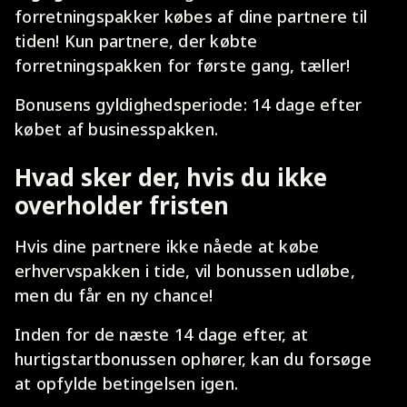
forretningspakker købes af dine partnere til
tiden! Kun partnere, der købte
forretningspakken for første gang, tæller!
Bonusens gyldighedsperiode: 14 dage efter
købet af businesspakken.
Hvad sker der, hvis du ikke
overholder fristen
Hvis dine partnere ikke nåede at købe
erhvervspakken i tide, vil bonussen udløbe,
men du får en ny chance!
Inden for de næste 14 dage efter, at
hurtigstartbonussen ophører, kan du forsøge
at opfylde betingelsen igen.