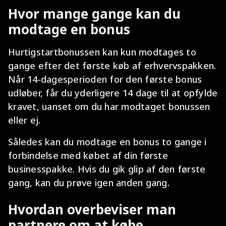
Hvor mange gange kan du
modtage en bonus
Hurtigstartbonussen kan kun modtages to
gange efter det første køb af erhvervspakken.
Når 14-dagesperioden for den første bonus
udløber, får du yderligere 14 dage til at opfylde
kravet, uanset om du har modtaget bonussen
eller ej.
Således kan du modtage en bonus to gange i
forbindelse med købet af din første
businesspakke. Hvis du gik glip af den første
gang, kan du prøve igen anden gang.
Hvordan overbeviser man
partnere om at købe