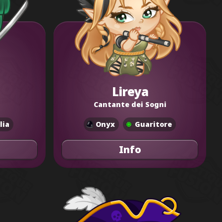
Lireya
Cantante dei Sogni
lia
Onyx
Guaritore
Info