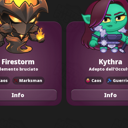
Firestorm
Kythra
lemento bruciato
Adepto dell'Occul
Caos
Marksman
Caos
Guerri
Info
Info