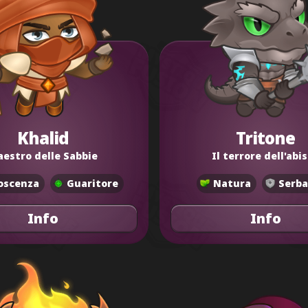
Khalid
Tritone
estro delle Sabbie
Il terrore dell'abi
oscenza
Guaritore
Natura
Serba
Info
Info