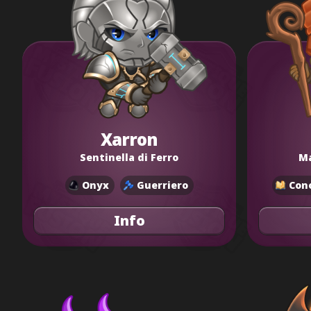
Xarron
Sentinella di Ferro
Ma
Onyx
Guerriero
Con
Info