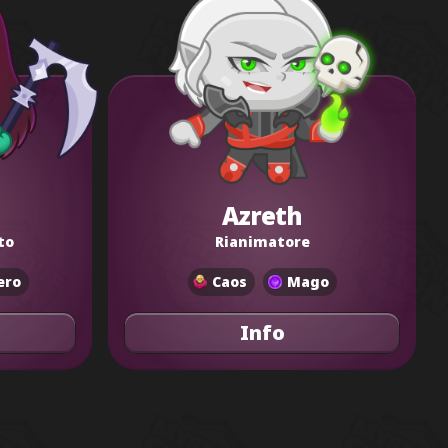
Azreth
to
Rianimatore
ero
Caos
Mago
Info