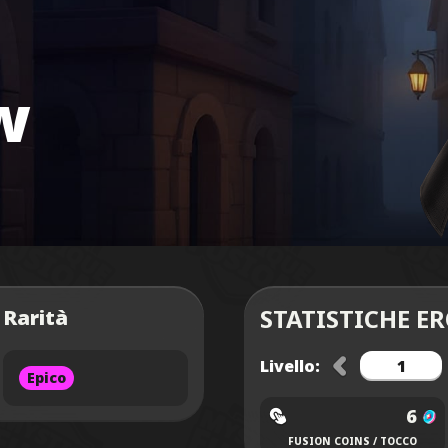
w
STATISTICHE E
Rarità
Livello:
Epico
6
FUSION COINS / TOCCO