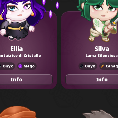
Ellia
Silva
ntatrice di Cristallo
Lama Silenziosa
Onyx
Mago
Onyx
Canag
Info
Info