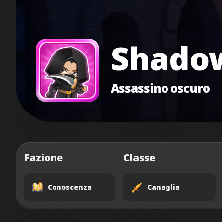
Shado
Assassino oscuro
Fazione
Classe
Conoscenza
Canaglia