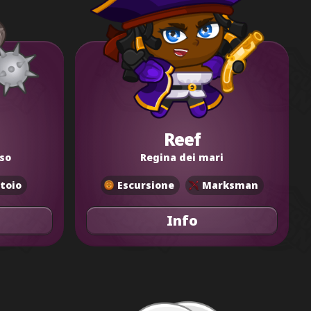
Reef
sso
Regina dei mari
toio
Escursione
Marksman
Info