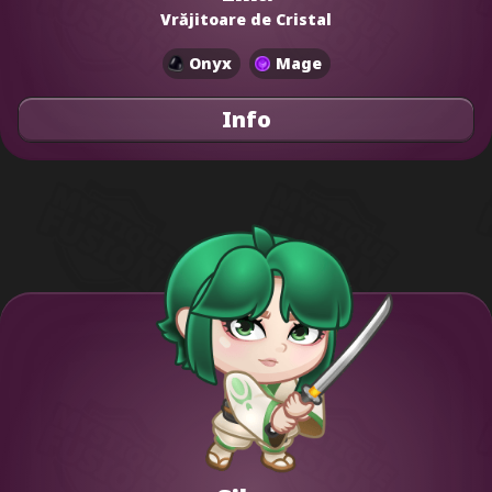
Vrăjitoare de Cristal
Onyx
Mage
Info