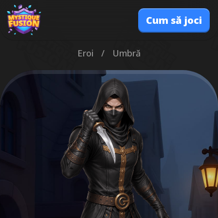
Cum să joci
Eroi
/
Umbră