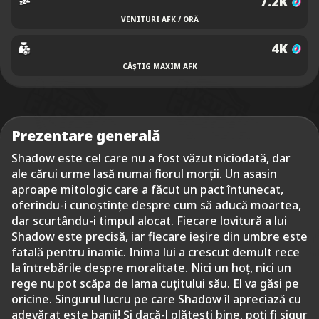
7.2K
VENITURI AFK / ORĂ
4K
CÂȘTIG MAXIM AFK
Prezentare generală
Shadow este cel care nu a fost văzut niciodată, dar
ale cărui urme lasă numai fiorul morții. Un asasin
aproape mitologic care a făcut un pact întunecat,
oferindu-i cunoștințe despre cum să aducă moartea,
dar scurtându-i timpul alocat. Fiecare lovitură a lui
Shadow este precisă, iar fiecare ieșire din umbre este
fatală pentru inamic. Inima lui a crescut demult rece
la întrebările despre moralitate. Nici un hoț, nici un
rege nu pot scăpa de lama cuțitului său. El va găsi pe
oricine. Singurul lucru pe care Shadow îl apreciază cu
adevărat este banii! Și dacă-l plătești bine, poți fi sigur