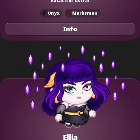
Rătăcitor Astral
Onyx
Marksman
Info
Ellia