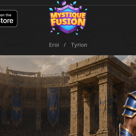
Eroi
/
Tyrion