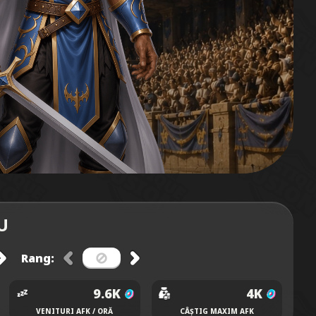
U
Rang:
9.6K
4K
VENITURI AFK / ORĂ
CÂȘTIG MAXIM AFK