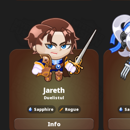
Jareth
Duelistul
Sapphire
Rogue
Sa
Info