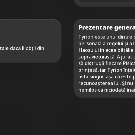
Prezentare genera
Tyrion este unul dintre c
personală a regelui și a 
le dacă îl obții din
Haosului în acea bătălie 
supraviețuiască. A jurat
să distrugă fiecare Pisic
prințesă, iar Tyrion înțe
asta singur, așa că este 
recunoașterea lui. Și nu e
nemilos ca niciodată îna