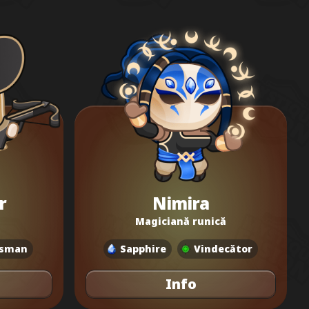
r
Nimira
Magiciană runică
sman
Sapphire
Vindecător
Info