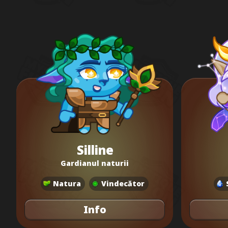
Silline
Gardianul naturii
Natura
Vindecător
Info