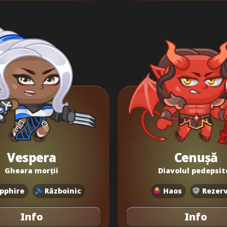
Vespera
Cenușă
Gheara morții
Diavolul pedepsit
pphire
Războinic
Haos
Rezer
Info
Info