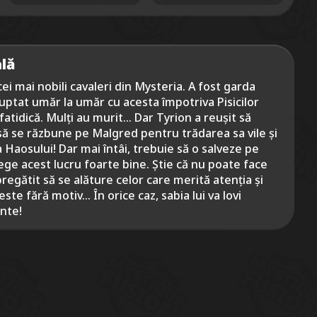
lă
ei mai nobili cavaleri din Mysteria. A fost garda
luptat umăr la umăr cu acesta împotriva Pisicilor
fatidică. Mulți au murit... Dar Tyrion a reușit să
 să se răzbune pe Malgred pentru trădarea sa vile și
a Haosului! Dar mai întâi, trebuie să o salveze pe
lege acest lucru foarte bine. Știe că nu poate face
pregătit să se alăture celor care merită atenția și
ste fără motiv... În orice caz, sabia lui va lovi
inte!