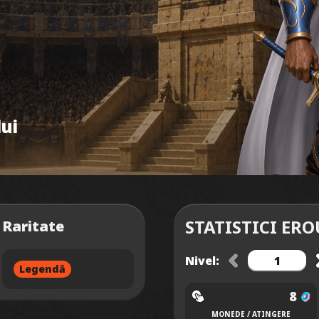
ui
STATISTICI ERO
Raritate
Nivel:
Legendă
8
MONEDE / ATINGERE