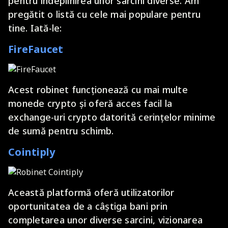
pentru îndeplinirea unor sarcini diverse. Am
pregătit o listă cu cele mai populare pentru
tine. Iată-le:
FireFaucet
Acest robinet funcționează cu mai multe
monede crypto și oferă acces facil la
exchange-uri crypto datorită cerințelor minime
de sumă pentru schimb.
Cointiply
Această platformă oferă utilizatorilor
oportunitatea de a câștiga bani prin
completarea unor diverse sarcini, vizionarea