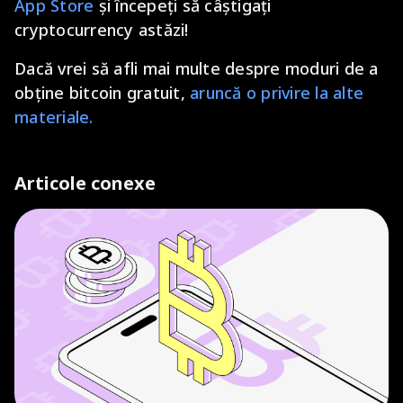
App Store
și începeți să câștigați
cryptocurrency astăzi!
Dacă vrei să afli mai multe despre moduri de a
obține bitcoin gratuit,
aruncă o privire la alte
materiale.
Articole conexe