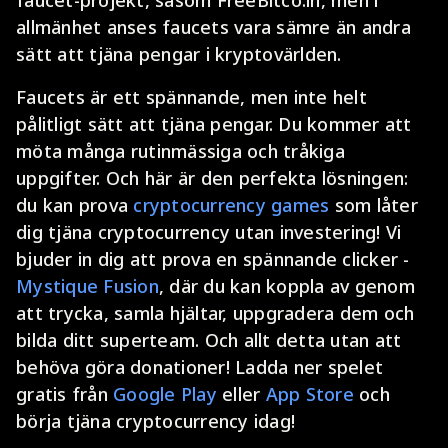
faucet-projekt, såsom FreeBitco.in, men i
allmänhet anses faucets vara sämre än andra
sätt att tjäna pengar i kryptovärlden.
Faucets är ett spännande, men inte helt
pålitligt sätt att tjäna pengar. Du kommer att
möta många rutinmässiga och tråkiga
uppgifter. Och här är den perfekta lösningen:
du kan prova
cryptocurrency games
som låter
dig tjäna cryptocurrency utan investering! Vi
bjuder in dig att prova en spännande clicker -
Mystique Fusion
, där du kan koppla av genom
att trycka, samla hjältar, uppgradera dem och
bilda ditt superteam. Och allt detta utan att
behöva göra donationer! Ladda ner spelet
gratis från
Google Play
eller
App Store
och
börja tjäna cryptocurrency idag!