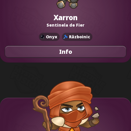
Xarron
Sentinela de Fier
Onyx
Războinic
Info