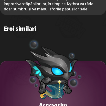
împotriva stăpânilor lor, în timp ce Kythra va râde
doar sumbru și va mânui sforile păpușilor sale.
Eroi similari
Astragrim