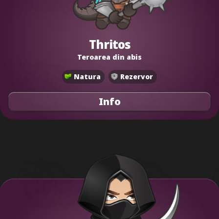
Thritos
Teroarea din abis
Natura
Rezervor
Info