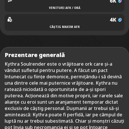
6K
VENITURI AFK / ORĂ
4K
CÂȘTIG MAXIM AFK
Prezentare generală
Kythra Soulrender este o vrăjitoare ork care și-a
vândut sufletul pentru putere. A făcut un pact
întunecat cu ființe demonice, permițându-i să devină
una dintre cele mai puternice vrăjitoare. Kythra nu
ratează niciodată o oportunitate de a-și spori
puterea. Acționează din motive proprii, iar rarele sale
alianțe cu eroi sunt un aranjament temporar dictat
exclusiv de câștig personal. Dușmanii ar trebui să-și
amintească: Kythra poate fi perfidă, iar pe câmpul de
luptă nu ar trebui subestimată. Chiar și monștri căzuți
pot învia sub necromancia ei și se pot întoarce