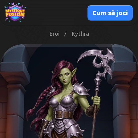
Cum să joci
Eroi
/
Kythra