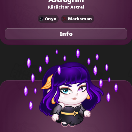
Rătăcitor Astral
Onyx
Marksman
Info