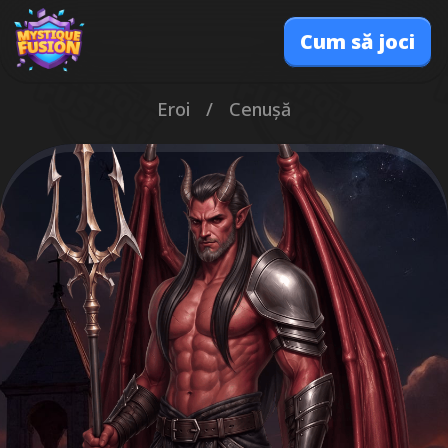
Cum să joci
Eroi
/
Cenușă