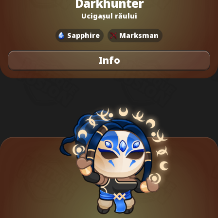
Darkhunter
Ucigașul răului
Sapphire
Marksman
Info