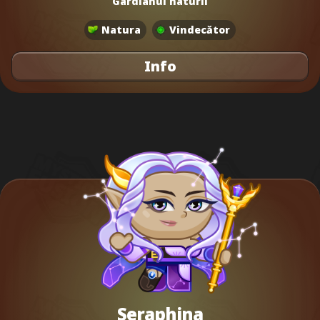
Gardianul naturii
Natura
Vindecător
Info
Seraphina