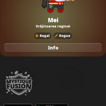
Mei
Vrăjitoarea reginei
Regal
Rogue
Info