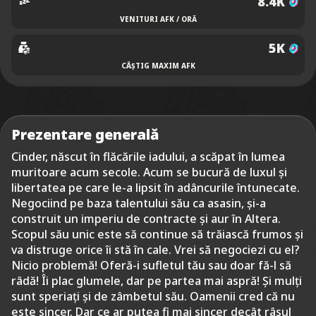
8.4K
VENITURI AFK / ORĂ
5K
CÂȘTIG MAXIM AFK
Prezentare generală
Cinder, născut în flăcările iadului, a scăpat în lumea
muritoare acum secole. Acum se bucură de luxul și
libertatea pe care le-a lipsit în adâncurile întunecate.
Negociind pe baza talentului său ca asasin, și-a
construit un imperiu de contracte și aur în Altera.
Scopul său unic este să continue să trăiască frumos și
va distruge orice îi stă în cale. Vrei să negociezi cu el?
Nicio problemă! Oferă-i sufletul tău sau doar fă-l să
râdă! Îi plac glumele, dar pe partea mai aspră! Și mulți
sunt speriați și de zâmbetul său. Oamenii cred că nu
este sincer. Dar ce ar putea fi mai sincer decât râsul