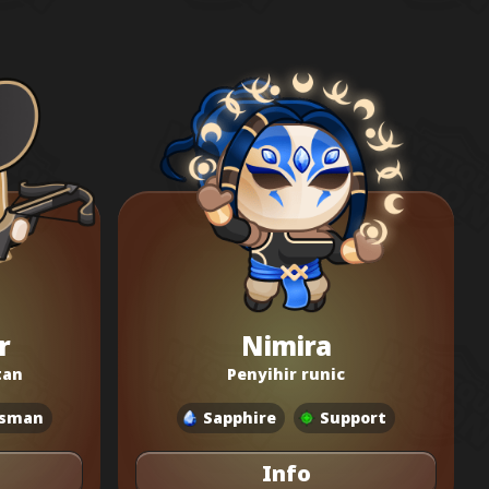
r
Nimira
tan
Penyihir runic
sman
Sapphire
Support
Info