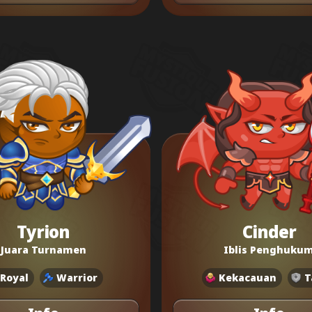
Tyrion
Cinder
Juara Turnamen
Iblis Penghuku
Royal
Warrior
Kekacauan
T