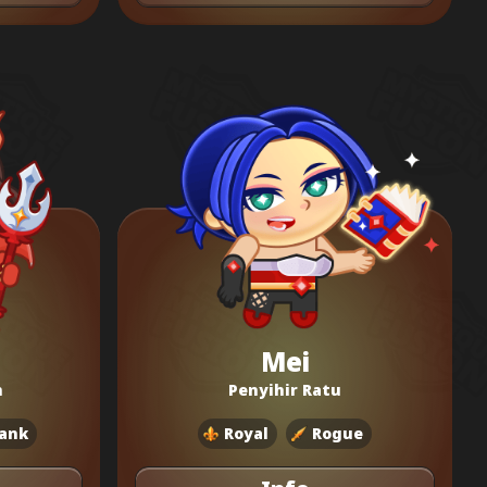
Mei
m
Penyihir Ratu
ank
Royal
Rogue