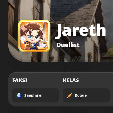
Jareth
Duellist
FAKSI
KELAS
Sapphire
Rogue