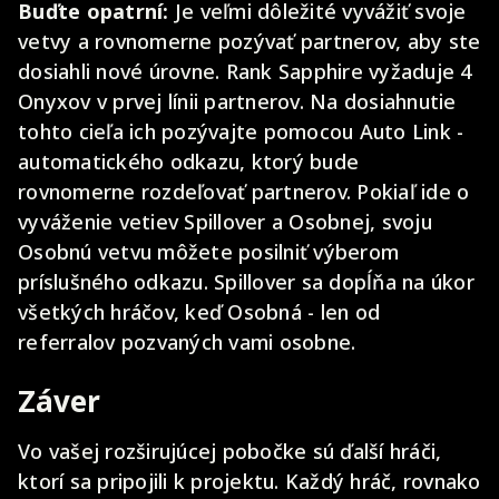
Buďte opatrní:
Je veľmi dôležité vyvážiť svoje
vetvy a rovnomerne pozývať partnerov, aby ste
dosiahli nové úrovne. Rank Sapphire vyžaduje 4
Onyxov v prvej línii partnerov. Na dosiahnutie
tohto cieľa ich pozývajte pomocou Auto Link -
automatického odkazu, ktorý bude
rovnomerne rozdeľovať partnerov. Pokiaľ ide o
vyváženie vetiev Spillover a Osobnej, svoju
Osobnú vetvu môžete posilniť výberom
príslušného odkazu. Spillover sa dopĺňa na úkor
všetkých hráčov, keď Osobná - len od
referralov pozvaných vami osobne.
Záver
Vo vašej rozširujúcej pobočke sú ďalší hráči,
ktorí sa pripojili k projektu. Každý hráč, rovnako