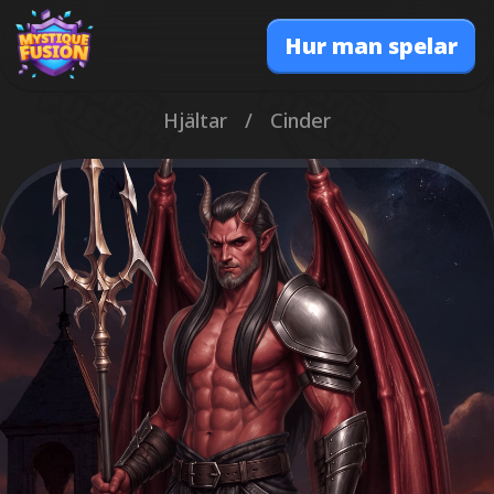
Hur man spelar
Hjältar
/
Cinder