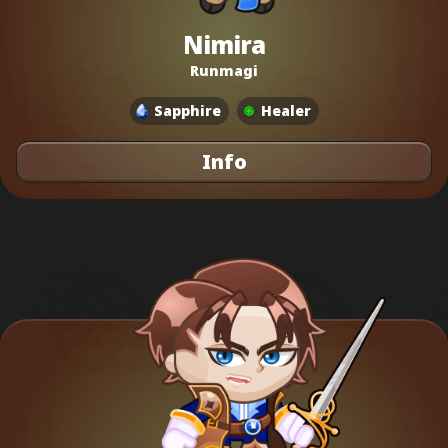
Nimira
Runmagi
Sapphire
Healer
Info