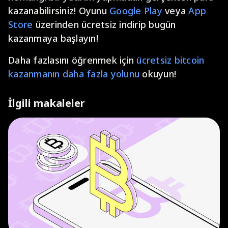
kazanabilirsiniz! Oyunu
Google Play
veya
App
Store
üzerinden ücretsiz indirip bugün
kazanmaya başlayın!
Daha fazlasını öğrenmek için
ücretsiz bitcoin
kazanmanın daha fazla yolunu
okuyun!
İlgili makaleler