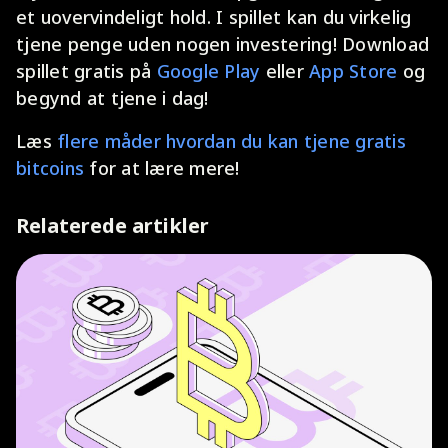
et uovervindeligt hold. I spillet kan du virkelig
tjene penge uden nogen investering! Download
spillet gratis på
Google Play
eller
App Store
og
begynd at tjene i dag!
Læs
flere måder hvordan du kan tjene gratis
bitcoins
for at lære mere!
Relaterede artikler