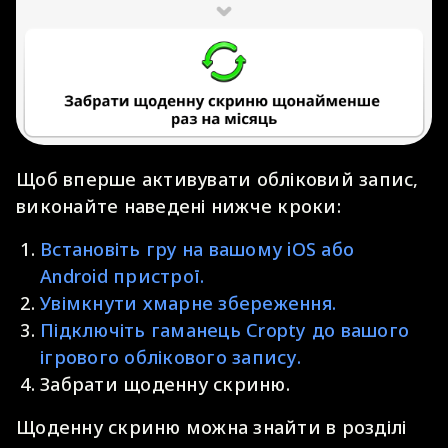
Щоб вперше активувати обліковий запис,
виконайте наведені нижче кроки:
Встановіть гру на вашому iOS або
Android пристрої.
Увімкнути хмарне збереження.
Підключіть гаманець Cropty до вашого
ігрового облікового запису.
Забрати щоденну скриню.
Щоденну скриню можна знайти в розділі