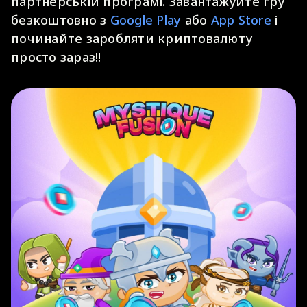
партнерській програмі. Завантажуйте гру
безкоштовно з
Google Play
або
App Store
і
починайте заробляти криптовалюту
просто зараз!!