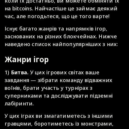
коли їх достатньо, ви можете обміняти їх
на bitcoins. Найчастіше це займає деякий
час, але погодьтеся, що це того варте!
Існує багато жанрів та напрямків ігор,
заснованих на різних блокчейнах. Нижче
наведено список найпопулярніших з них:
Жанри ігор
1)
Битва.
У цих ігрових світах ваше
завдання — зібрати команду відважних
воїнів, брати участь у турнірах з
суперниками та досліджувати підземні
лабіринти.
У цих іграх ви змагатиметесь з іншими
гравцями, боротиметесь із монстрами,