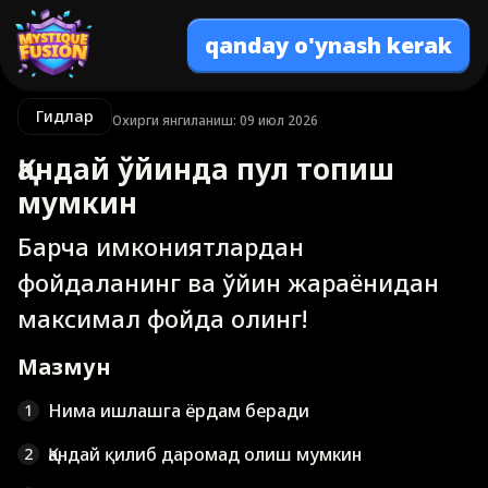
qanday o'ynash kerak
Гидлар
Охирги янгиланиш: 09 июл 2026
Қандай ўйинда пул топиш
мумкин
Барча имкониятлардан
фойдаланинг ва ўйин жараёнидан
максимал фойда олинг!
Мазмун
Нима ишлашга ёрдам беради
1
Қандай қилиб даромад олиш мумкин
2