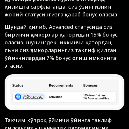
қилишга сарфлаганда, сиз ўзингизнинг
жорий статусингизга қараб бонус оласиз.
Шундай қилиб, Advanced статусида сиз
биринчи ҳамкорлар қаторидан 15% бонус
оласиз, шунингдек, иккинчи қатордан,
яъни сиз ҳамкорларингиз таклиф қилган
ўйинчилардан 7% бонус олиш имконига
эгасиз.
Такчим кўпроқ ўйинчи ўйинга таклиф
қилсангиз – шунчалик даромадингиз