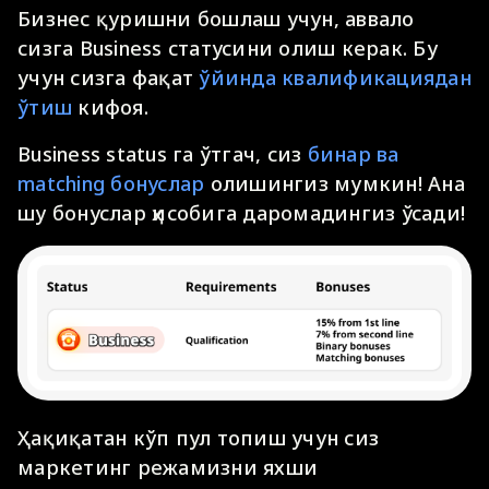
Бизнес қуришни бошлаш учун, аввало
сизга Business статусини олиш керак. Бу
учун сизга фақат
ўйинда квалификациядан
ўтиш
кифоя.
Business status га ўтгач, сиз
бинар ва
matching бонуслар
олишингиз мумкин! Ана
шу бонуслар ҳисобига даромадингиз ўсади!
Ҳақиқатан кўп пул топиш учун сиз
маркетинг режамизни яхши