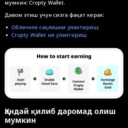
мумкин: Cropty Wallet.
Давом этиш учун сизга фақат керак:
Облачное сақлашни улантириш;
Cropty Wallet ни улантириш
Қандай қилиб даромад олиш
мумкин