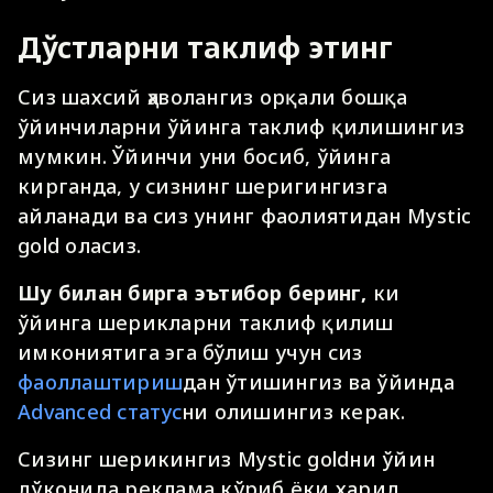
Дўстларни таклиф этинг
Сиз шахсий ҳаволангиз орқали бошқа
ўйинчиларни ўйинга таклиф қилишингиз
мумкин. Ўйинчи уни босиб, ўйинга
кирганда, у сизнинг шеригингизга
айланади ва сиз унинг фаолиятидан Mystic
gold оласиз.
Шу билан бирга эътибор беринг,
ки
ўйинга шерикларни таклиф қилиш
имкониятига эга бўлиш учун сиз
фаоллаштириш
дан ўтишингиз ва ўйинда
Advanced статус
ни олишингиз керак.
Сизинг шерикингиз Mystic goldни ўйин
дўконида реклама кўриб ёки харид