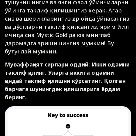
тушунишингиз ва янги фаол ўйинчиларни
ўйинга таклиф қилишингиз керак. Агар
сиз ва шерикларингиз ҳар ойда ўйнасангиз
ва дўстларни таклиф қилсангиз, ярим йил
ичида сиз Мystic Gold’да юз минглаб
даромадга эришишингиз мумкин! Бу
бутунлай мумкин.
Муваффақият сирлари оддий:
Икки одамни
таклиф қилинг. Уларга иккита одамни
қандай таклиф қилишни кўрсатинг. Қолган
барчага шунингдек қилишларига ёрдам
беринг.