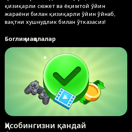
қизиқарли сюжет ва ёқимтой ўйин
жараёни билан қизиқарли ўйин ўйнаб,
вақтни хушнудлик билан ўтказасиз!
Боглиқ мақолалар
Ҳисобингизни қандай