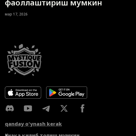
фаоллаштириш мумкин
мар 17, 2026
qanday o'ynash kerak
Қанақа қилиб топиш мумкин