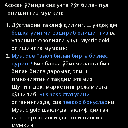
Асосан ўйинда сиз учта йўл билан пул
топишингиз мумкин:
Дўстларни таклиф қилинг. Шундоқ ҳам
бошқа ўйинчи ёздириб олишингиз
ва
уларнинг фаолияти учун Mystic gold
олишингиз мумкин;
Mystique Fusion билан бирга бизнес
қуринг!
Биз барча ўйинчиларга биз
билан бирга даромад олиш
имкониятини тақдим этамиз.
Шунингдек, маркетинг режамизга
қўшилиб,
Business статусини
олганингизда, сиз
тезкор бонуслар
ни
Mystic gold шаклида таклиф қилган
партнёрларингиздан олишингиз
мумкин.