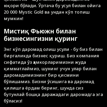
юқори бўлади. Ўртача бу усул билан ойига
20 000 Mystic Gold ва ундан кўп топиш
мумкин!
Мистиқ Фьюжн билан
бизнесингизни қуринг
Энг кўп даромад олиш усули - бу биз билан
биргаликда бизнес қуриш. Биз компания
сифатида ўз ҳамкорларимизни жуда
қимматлаймиз, шунинг учун улар билан
даромадимизнинг бир қисмини
бўлишамиз. Бизни ўсишига ва даромад
қилишга ёрдам беринг, шунда сиз
бутунлай бошқа даражадаги даромадга эга
бўласиз!