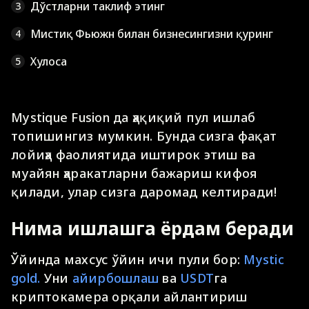
Дўстларни таклиф этинг
3
Мистиқ Фьюжн билан бизнесингизни қуринг
4
Хулоса
5
Mystique Fusion да ҳақиқий пул ишлаб
топишингиз мумкин. Бунда сизга фақат
лойиҳа фаолиятида иштирок этиш ва
муайян ҳаракатларни бажариш кифоя
қилади, улар сизга даромад келтиради!
Нима ишлашга ёрдам беради
Ўйинда махсус ўйин ичи пули бор:
Mystic
gold.
Уни
айирбошлаш
ва
USDT
га
криптокамера орқали айлантириш