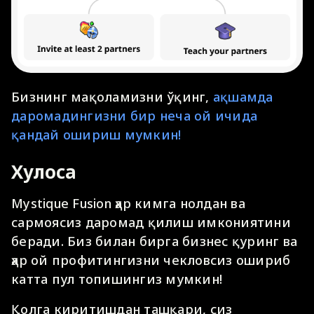
Бизнинг мақоламизни ўқинг,
ақшамда
даромадингизни бир неча ой ичида
қандай ошириш мумкин!
Хулоса
Mystique Fusion ҳар кимга нолдан ва
сармоясиз даромад қилиш имкониятини
беради. Биз билан бирга бизнес қуринг ва
ҳар ой профитингизни чекловсиз ошириб
катта пул топишингиз мумкин!
Қолга киритишдан ташқари, сиз