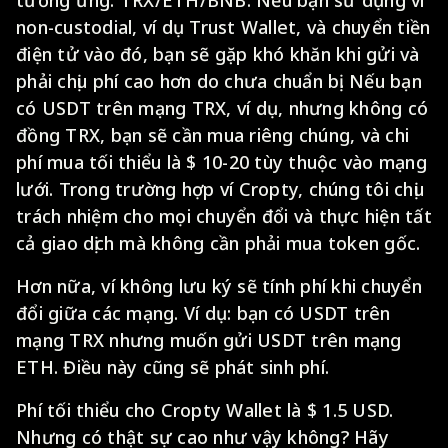
tương ứng: TRX/ETH/BNB. Nếu bạn sử dụng ví
non-custodial, ví dụ Trust Wallet, và chuyển tiền
điện tử vào đó, bạn sẽ gặp khó khăn khi gửi và
phải chịu phí cao hơn do chưa chuẩn bị. Nếu bạn
có USDT trên mạng TRX, ví dụ, nhưng không có
đồng TRX, bạn sẽ cần mua riêng chúng, và chi
phí mua tối thiểu là $ 10-20 tùy thuộc vào mạng
lưới. Trong trường hợp ví Cropty, chúng tôi chịu
trách nhiệm cho mọi chuyển đổi và thực hiện tất
cả giao dịch mà không cần phải mua token gốc.
Hơn nữa, ví không lưu ký sẽ tính phí khi chuyển
đổi giữa các mạng. Ví dụ: bạn có USDT trên
mạng TRX nhưng muốn gửi USDT trên mạng
ETH. Điều này cũng sẽ phát sinh phí.
Phí tối thiểu cho Cropty Wallet là $ 1.5 USD.
Nhưng có thật sự cao như vậy không? Hãy