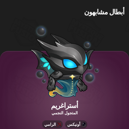
أبطال مشابهون
أستراغريم
المتجول النجمي
أونيكس
الرامي