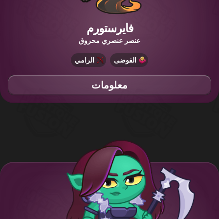
فايرستورم
عنصر عنصري محروق
الفوضى
الرامي
معلومات