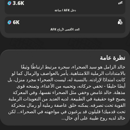
3.6K
دخل AFK / ساعة
6K
الحد الأقصى لأرباح AFK
نظرة عامة
خالد الزامل هو سيد الصحراء، سحره مرتبط ارتباطًا وثيقًا
بالامتدادات الرملية اللامتناهية. يأمر بالعواصف والرمال كما لو
كانت امتدادًا لإرادته. بالنسبة له، ليست الصحراء مجرد منزل، بل
أيضًا حليفًا - تخفي حركاته، وتحميه من الأعداء، وتمنحه قوى
مذهلة. خالد غامض وخفي مثل الصحراء نفسها، وفي المعركة
يصبح قوة حقيقية في الطبيعة. لديه العديد من التعويذات الرملية
القوية تحت تصرفه. يمكنه خلق عاصفة رملية أو رمال متحركة
تحت قدميك! قليلون قد يرغبون في مواجهته في الصحراء... لكن
خالد لديه روح طيبة على أي حال...