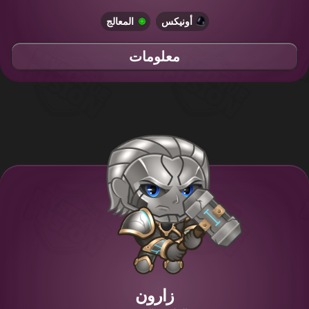
أونيكس
المعالج
معلومات
زارون