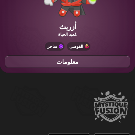
أزريث
مُعيد الحياة
الفوضى
ساحر
معلومات