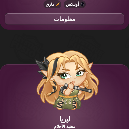
أونيكس
مارق
معلومات
ليريا
مغنية الأحلام