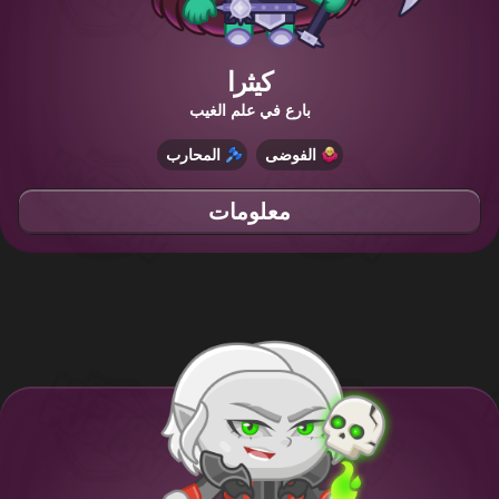
كيثرا
بارع في علم الغيب
الفوضى
المحارب
معلومات