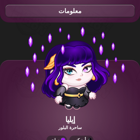
معلومات
إيليا
ساحرة البلور
أونيكس
ساحر