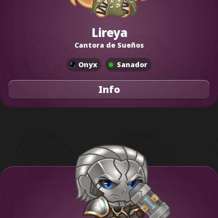
Lireya
Cantora de Sueños
Onyx
Sanador
Info