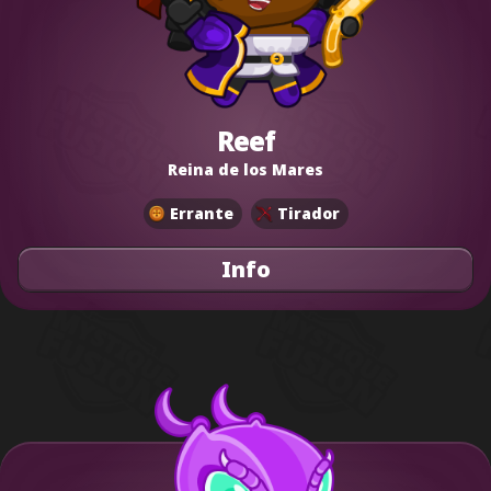
Reef
Reina de los Mares
Errante
Tirador
Info