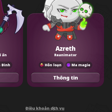
Azreth
í ẩn
Reanimator
 Binh
Hỗn loạn
Ma magie
Thông tin
Điều khoản dịch vụ