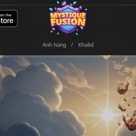
Anh hùng
/
Khalid