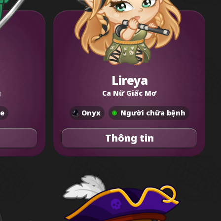
Lireya
g
Ca Nữ Giấc Mơ
e
Onyx
Người chữa bệnh
Thông tin