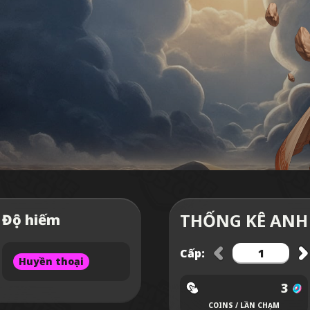
THỐNG KÊ ANH
Độ hiếm
Cấp:
Huyền thoại
3
COINS / LẦN CHẠM