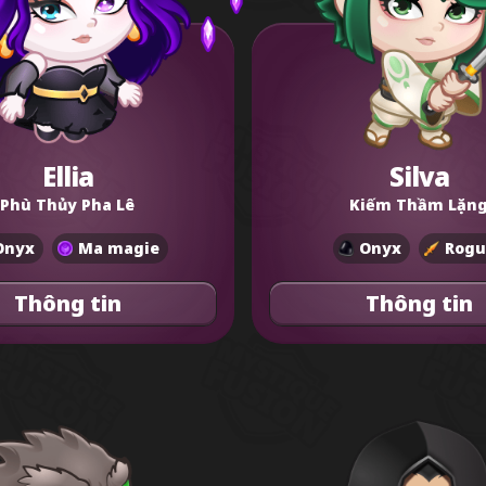
Ellia
Silva
Phù Thủy Pha Lê
Kiếm Thầm Lặn
Onyx
Ma magie
Onyx
Rogu
Thông tin
Thông tin