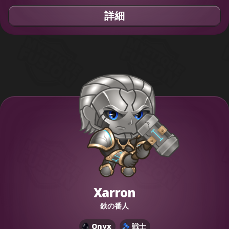
詳細
Xarron
鉄の番人
Onyx
戦士