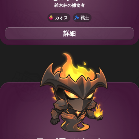
雑木林の捕食者
カオス
戦士
詳細