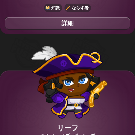
知識
ならず者
詳細
リーフ