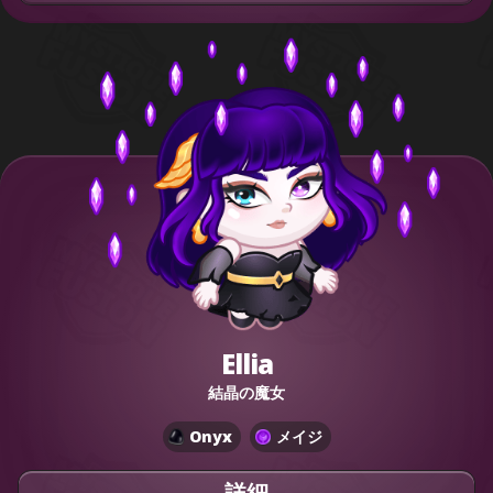
Ellia
結晶の魔女
Onyx
メイジ
詳細