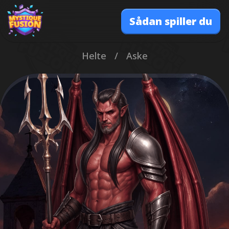
Sådan spiller du
Helte
/
Aske