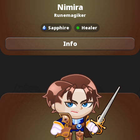
Nimira
Runemagiker
Sapphire
Healer
Info