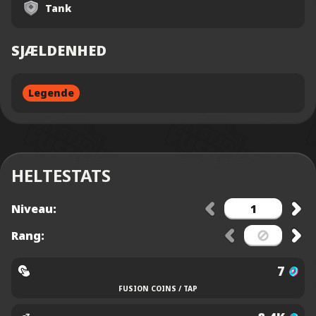
Tank
SJÆLDENHED
Legende
HELTESTATS
Niveau:
Rang:
7
FUSION COINS / TAP