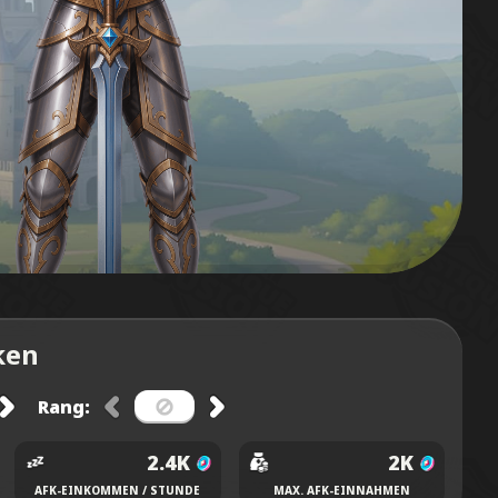
ken
Rang:
2.4K
2K
AFK-EINKOMMEN / STUNDE
MAX. AFK-EINNAHMEN