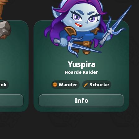
Yuspira
Hoarde Raider
ank
Wander
Schurke
Info