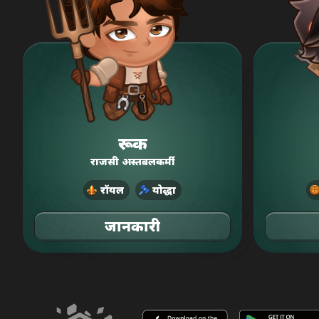
रूक
राजसी अस्तबलकर्मी
रॉयल
योद्धा
जानकारी