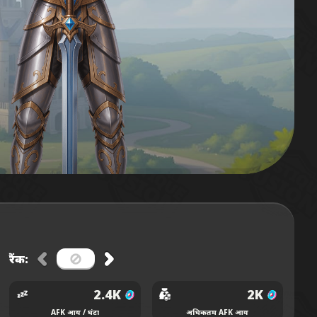
रैंक:
2.4K
2K
AFK आय / घंटा
अधिकतम AFK आय