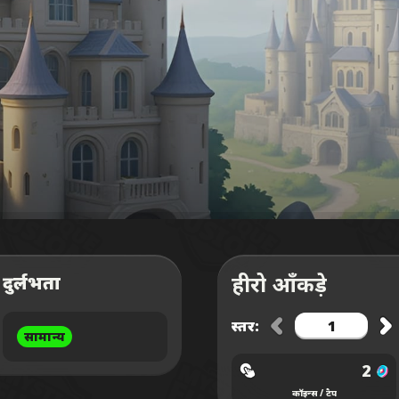
हीरो आँकड़े
दुर्लभता
स्तर:
सामान्य
2
कॉइन्स / टैप