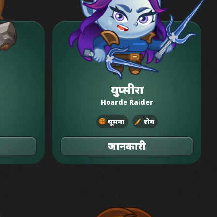
युप्सीरा
Hoarde Raider
घूमना
रोग
जानकारी