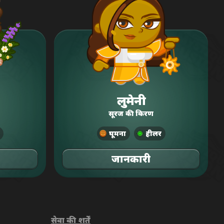
लुमेनी
सूरज की किरण
घूमना
हीलर
जानकारी
सेवा की शर्तें