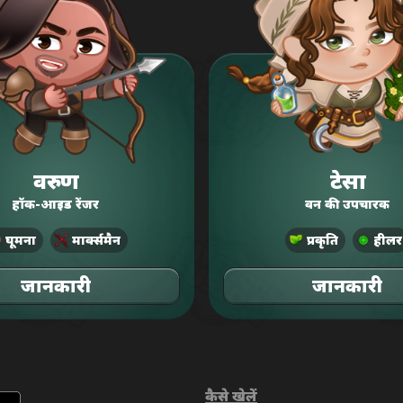
वरुण
टेसा
हॉक-आइड रेंजर
वन की उपचारक
घूमना
मार्क्समैन
प्रकृति
हीलर
जानकारी
जानकारी
कैसे खेलें