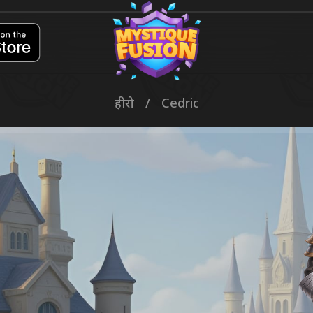
हीरो
/
Cedric