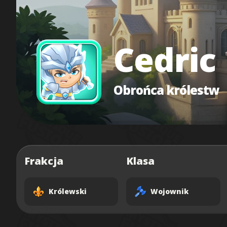
Cedric
Obrońca królestw
Frakcja
Klasa
Królewski
Wojownik