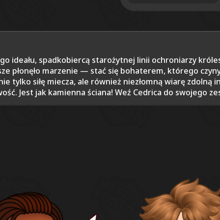
o ideału, spadkobiercą starożytnej linii ochroniarzy króle
sze płonęło marzenie — stać się bohaterem, którego czyny
nie tylko siłę miecza, ale również niezłomną wiarę zdolną 
ość. Jest jak kamienna ściana! Weź Cedrica do swojego ze