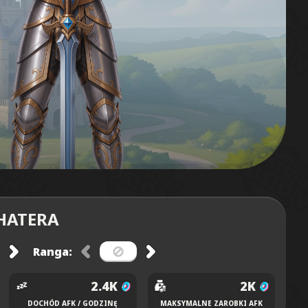
HATERA
Ranga:
2.4K
2K
DOCHÓD AFK / GODZINĘ
MAKSYMALNE ZAROBKI AFK