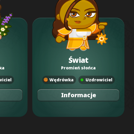
Świat
ka
Promień słońca
iciel
Wędrówka
Uzdrowiciel
Informacje