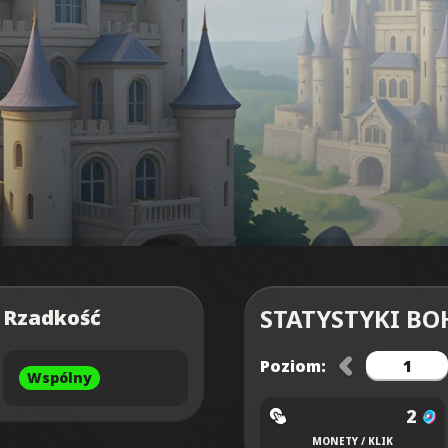
STATYSTYKI BO
Rzadkość
Poziom:
Wspólny
2
MONETY / KLIK