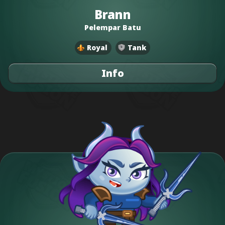
Brann
Pelempar Batu
Royal
Tank
Info