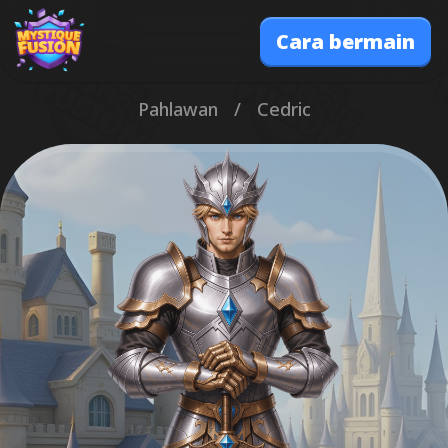
Cara bermain
Pahlawan
/
Cedric