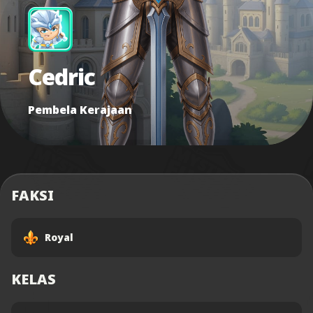
Cedric
Pembela Kerajaan
FAKSI
Royal
KELAS