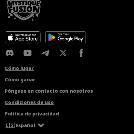
Cómo jugar
Cómo ganar
Póngase en contacto con nosotros
Condiciones de uso
Política de privacidad
🇪🇸 Español