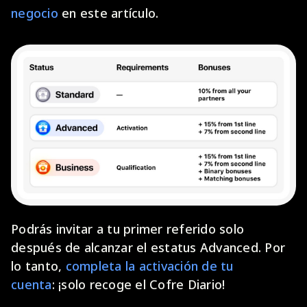
negocio
en este artículo.
Podrás invitar a tu primer referido solo
después de alcanzar el estatus Advanced. Por
lo tanto,
completa la activación de tu
cuenta
: ¡solo recoge el Cofre Diario!