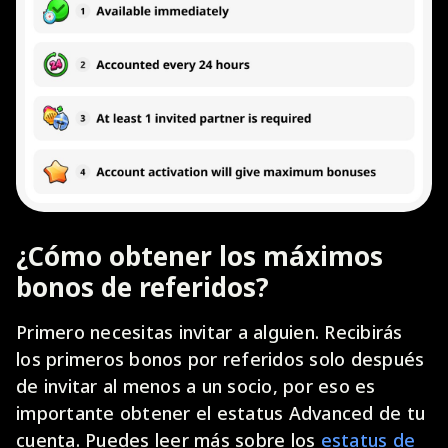
¿Cómo obtener los máximos
bonos de referidos?
Primero necesitas invitar a alguien. Recibirás
los primeros bonos por referidos solo después
de invitar al menos a un socio, por eso es
importante obtener el estatus Advanced de tu
cuenta. Puedes leer más sobre los
estatus de