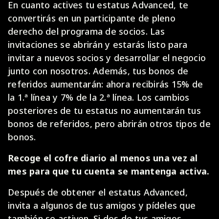
En cuanto actives tu estatus Advanced, te
convertirás en un participante de pleno
derecho del programa de socios. Las
invitaciones se abrirán y estarás listo para
invitar a nuevos socios y desarrollar el negocio
junto con nosotros. Además, tus bonos de
referidos aumentarán: ahora recibirás 15% de
la 1.ª línea y 7% de la 2.ª línea. Los cambios
posteriores de tu estatus no aumentarán tus
bonos de referidos, pero abrirán otros tipos de
bonos.
Recoge el cofre diario al menos una vez al
mes para que tu cuenta se mantenga activa.
Después de obtener el estatus Advanced,
invita a algunos de tus amigos y pídeles que
también se activen. Si dos de tus amigos