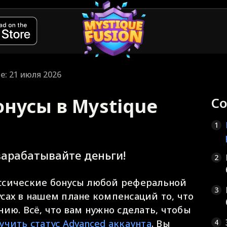
: 21 июля 2026
нусы в Mystique
С
1
зарабатывайте деньги!
2
ссические бонусы любой реферальной
3
сах в нашем плане компенсаций то, что
ию. Всё, что вам нужно сделать, чтобы
учить статус Advanced аккаунта
. Вы
4