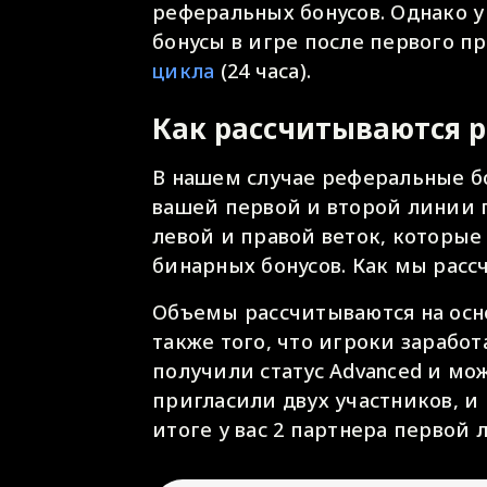
реферальных бонусов. Однако у
бонусы в игре после первого 
цикла
(24 часа).
Как рассчитываются 
В нашем случае реферальные б
вашей первой и второй линии п
левой и правой веток, которые
бинарных бонусов. Как мы рас
Объемы рассчитываются на осно
также того, что игроки зарабо
получили статус Advanced и мо
пригласили двух участников, и
итоге у вас 2 партнера первой 