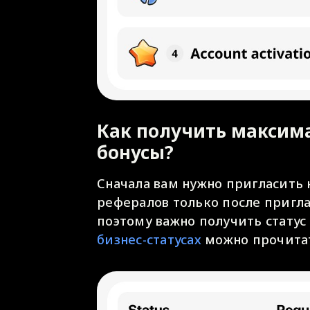
Как получить максим
бонусы?
Сначала вам нужно пригласить 
рефералов только после пригл
поэтому важно получить статус
бизнес-статусах
можно прочитать