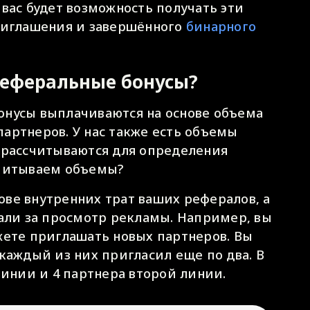
 вас будет возможность получать эти
приглашения и завершённого
бинарного
реферальные бонусы?
онусы выплачиваются на основе объема
артнеров. У нас также есть объемы
 рассчитываются для определения
считываем объемы?
ве внутренних трат ваших рефералов, а
тали за просмотр рекламы. Например, вы
жете приглашать новых партнеров. Вы
 каждый из них пригласил еще по два. В
линии и 4 партнера второй линии.