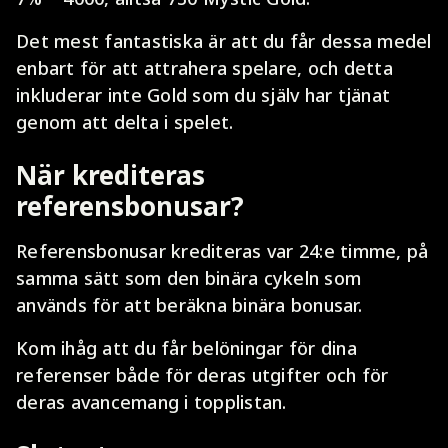
Det mest fantastiska är att du får dessa medel
enbart för att attrahera spelare, och detta
inkluderar inte Gold som du själv har tjänat
genom att delta i spelet.
När krediteras
referensbonusar?
Referensbonusar krediteras var 24:e timme, på
samma sätt som den binära cykeln som
används för att beräkna binära bonusar.
Kom ihåg att du får belöningar för dina
referenser både för deras utgifter och för
deras avancemang i topplistan.