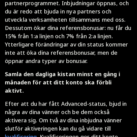
partnerprogrammet. Inbjudningar öppnas, och
du är redo att bjuda in nya partners och
utveckla verksamheten tillsammans med oss.
Dessutom ökar dina referensbonusar: nu får du
15% från 1:a linjen och 7% från 2:a linjen.
Ytterligare förändringar av din status kommer
inte att öka dina referensbonusar, men de
öppnar andra typer av bonusar.
Samla den dagliga kistan minst en gång i
månaden för att ditt konto ska förbli
aktivt.
Efter att du har fått Advanced-status, bjud in
några av dina vänner och be dem också
aktivera sig. Om två av dina inbjudna vänner
slutför aktiveringen kan du gå vidare till
kvalificering
. Kvalificeringen ger ditt konto