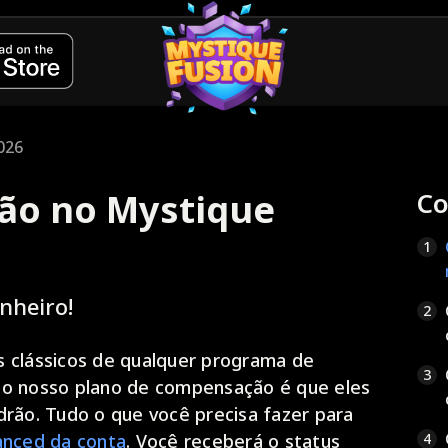
2026
ção no Mystique
Co
1
nheiro!
2
s clássicos de qualquer programa de
3
no nosso plano de compensação é que eles
drão. Tudo o que você precisa fazer para
anced da conta
. Você receberá o status
4