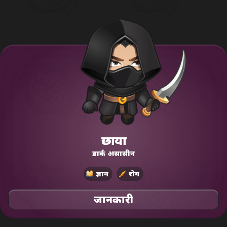
छाया
डार्क असासीन
ज्ञान
रोग
जानकारी