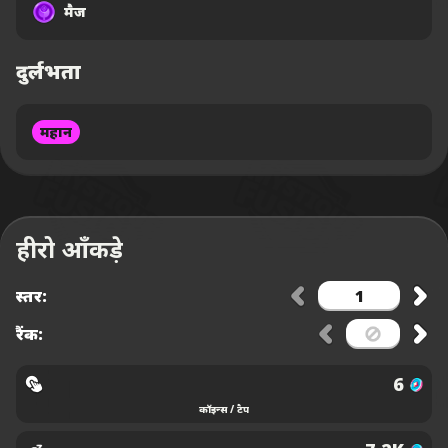
मैज
दुर्लभता
महान
हीरो आँकड़े
स्तर:
रैंक:
6
कॉइन्स / टैप