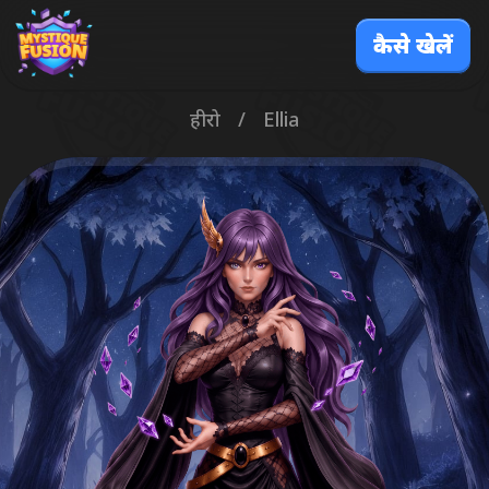
कैसे खेलें
हीरो
/
Ellia