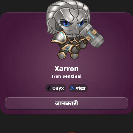
Xarron
Iron Sentinel
Onyx
योद्धा
जानकारी