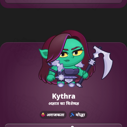
Kythra
अज्ञात का विशेषज्ञ
अराजकता
योद्धा