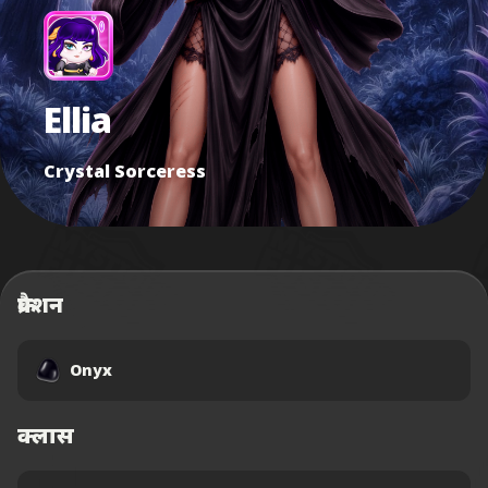
Ellia
Crystal Sorceress
फ्रैक्शन
Onyx
क्लास