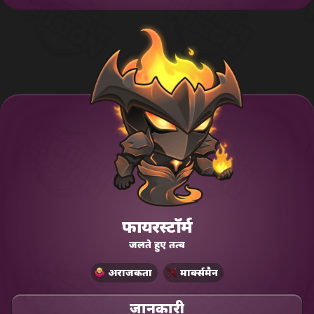
फायरस्टॉर्म
जलते हुए तत्व
अराजकता
मार्क्समैन
जानकारी