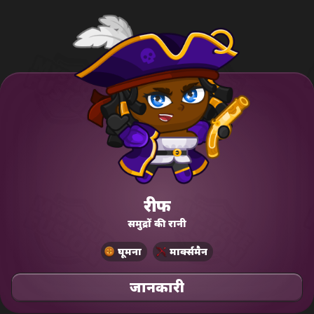
रीफ
समुद्रों की रानी
घूमना
मार्क्समैन
जानकारी