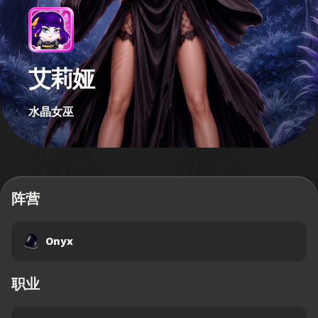
艾莉娅
水晶女巫
阵营
Onyx
职业