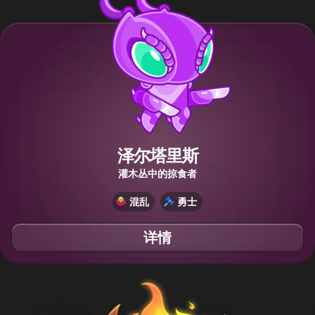
泽尔塔里斯
灌木丛中的掠食者
混乱
勇士
详情