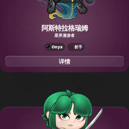
阿斯特拉格瑞姆
星界漫游者
Onyx
射手
详情