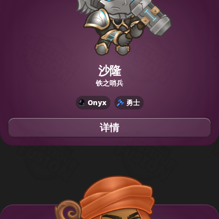
沙隆
铁之哨兵
Onyx
勇士
详情