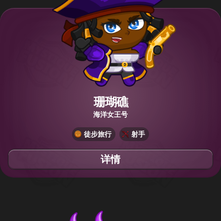
珊瑚礁
海洋女王号
徒步旅行
射手
详情