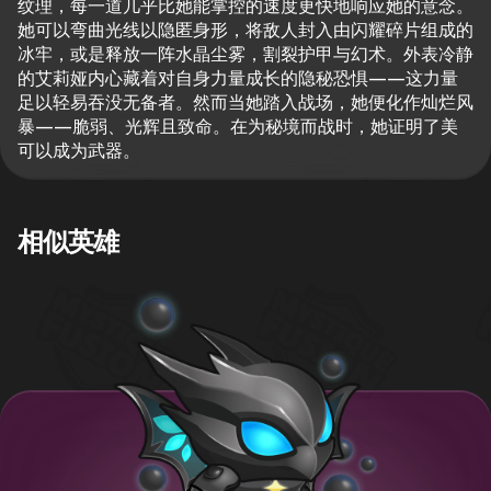
纹理，每一道几乎比她能掌控的速度更快地响应她的意念。
她可以弯曲光线以隐匿身形，将敌人封入由闪耀碎片组成的
冰牢，或是释放一阵水晶尘雾，割裂护甲与幻术。外表冷静
的艾莉娅内心藏着对自身力量成长的隐秘恐惧——这力量
足以轻易吞没无备者。然而当她踏入战场，她便化作灿烂风
暴——脆弱、光辉且致命。在为秘境而战时，她证明了美
可以成为武器。
相似英雄