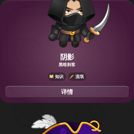
阴影
黑暗刺客
知识
流氓
详情