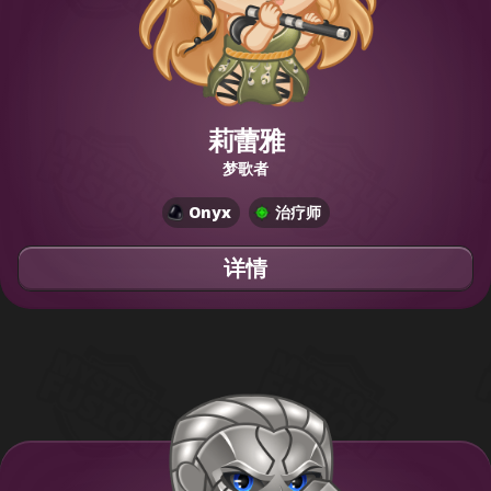
莉蕾雅
梦歌者
Onyx
治疗师
详情