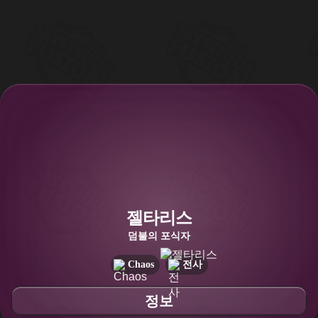
젤타리스
덤불의 포식자
Chaos
전사
정보