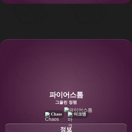
파이어스톰
그을린 정령
Chaos
마크맨
정보