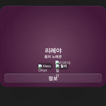
리레야
꿈의 노래꾼
Onyx
힐러
정보