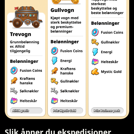
Slik åpner du ekspedisjoner