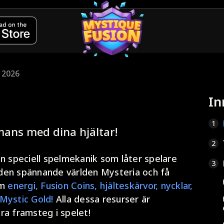
 2026
In
1
mans med dina hjältar!
2
en speciell spelmekanik som låter spelare
3
a den spännande världen Mysteria och få
om
energi, Fusion Coins, hjälteskärvor, nycklar,
Mystic Gold!
Alla dessa resurser är
ra framsteg i spelet!