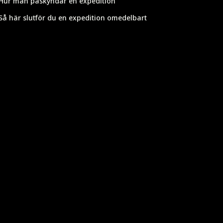
Hur man påskyndar en expedition
Så här slutför du en expedition omedelbart