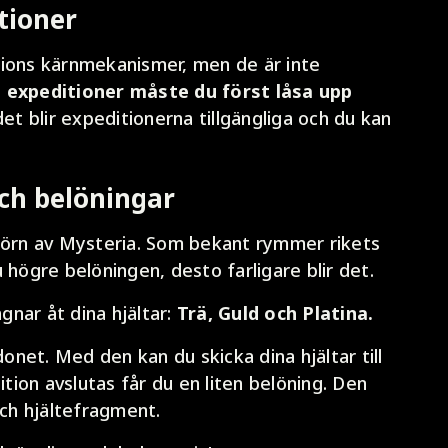
tioner
sions kärnmekanismer, men de är inte
p expeditioner måste du först låsa upp
et blir expeditionerna tillgängliga och du kan
och belöningar
ka hörn av Mysteria. Som bekant rymmer rikets
 högre belöningen, desto farligare blir det.
agnar åt dina hjältar:
Trä, Guld och Platina.
net. Med den kan du skicka dina hjältar till
ition avslutas får du en liten belöning. Den
och hjältefragment.