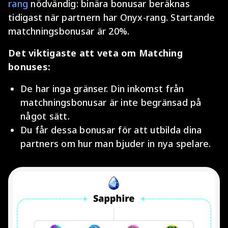
rang
nödvändig: binära bonusar beräknas
tidigast när partnern har Onyx-rang. Startande
matchningsbonusar är 20%.
Det viktigaste att veta om Matching
bonuses:
De har inga gränser. Din inkomst från
matchningsbonusar är inte begränsad på
något sätt.
Du får dessa bonusar för att utbilda dina
partners om hur man bjuder in nya spelare.