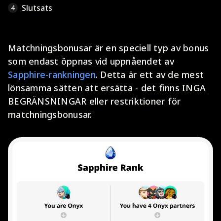
Slutsats
4
Matchningsbonusar är en speciell typ av bonus
som endast öppnas vid uppnåendet av
Sapphire-rankningen
. Detta är ett av de mest
lönsamma sätten att ersätta - det finns INGA
BEGRÄNSNINGAR eller restriktioner för
matchningsbonusar.