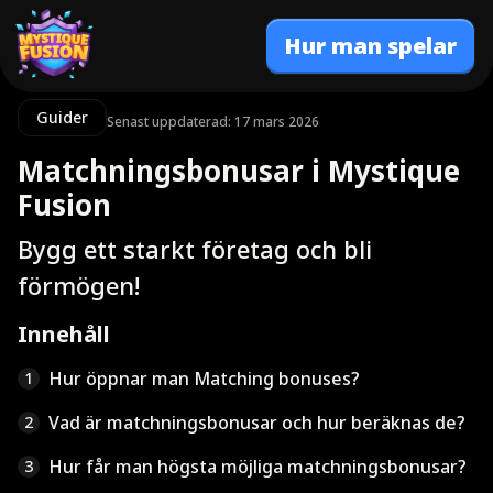
Hur man spelar
Guider
Senast uppdaterad: 17 mars 2026
Matchningsbonusar i Mystique
Fusion
Bygg ett starkt företag och bli
förmögen!
Innehåll
Hur öppnar man Matching bonuses?
1
Vad är matchningsbonusar och hur beräknas de?
2
Hur får man högsta möjliga matchningsbonusar?
3