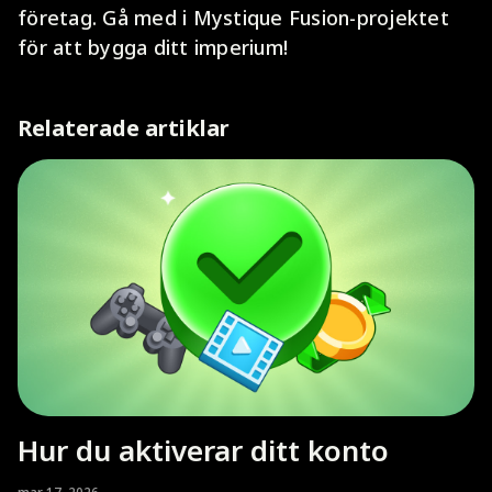
företag. Gå med i Mystique Fusion-projektet
för att bygga ditt imperium!
Relaterade artiklar
Hur du aktiverar ditt konto