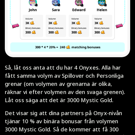
Så, låt oss anta att du har 4 Onyxes. Alla har
fått samma volym av Spillover och Personliga
grenar (om volymen av grenarna är olika,
räknar vi efter volymen av den svaga grenen).
Låt oss säga att det är 3000 Mystic Gold.
Det visar sig att dina partners på Onyx-nivån
tjänar 10 % av binära bonusar från volymen
3000 Mystic Gold. Så de kommer att få 300