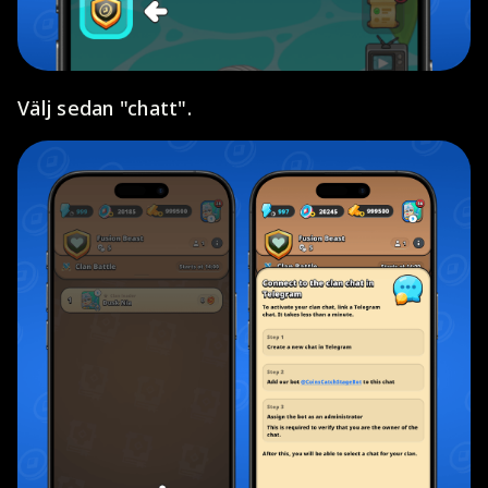
Välj sedan "chatt".