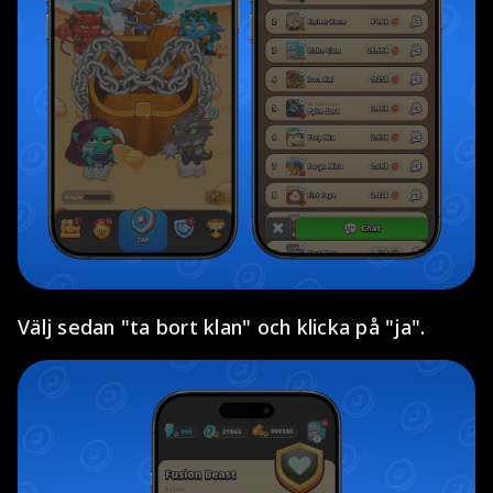
Välj sedan "ta bort klan" och klicka på "ja".