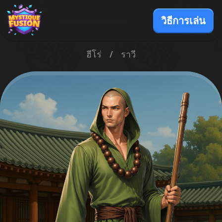
วิธีการเล่น
ฮีโร่
/
ราวี