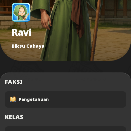
Ravi
Biksu Cahaya
FAKSI
Pengetahuan
KELAS