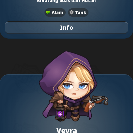
Binatang buas dari Hutan
Alam
Tank
Info
Veyra