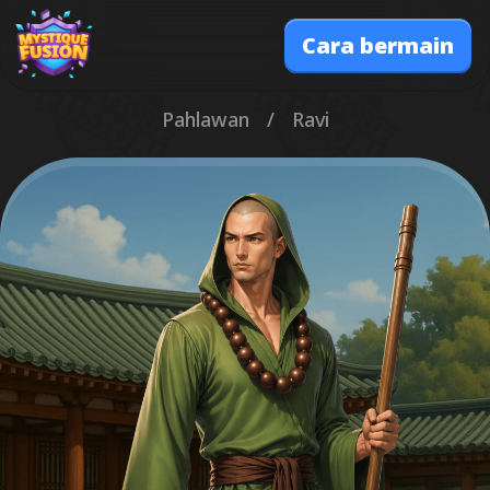
Cara bermain
Pahlawan
/
Ravi