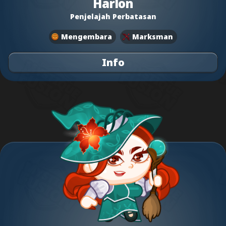
Harlon
Penjelajah Perbatasan
Mengembara
Marksman
Info