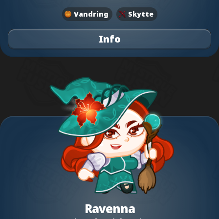
Vandring
Skytte
Info
Ravenna