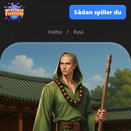
Sådan spiller du
Helte
/
Ravi