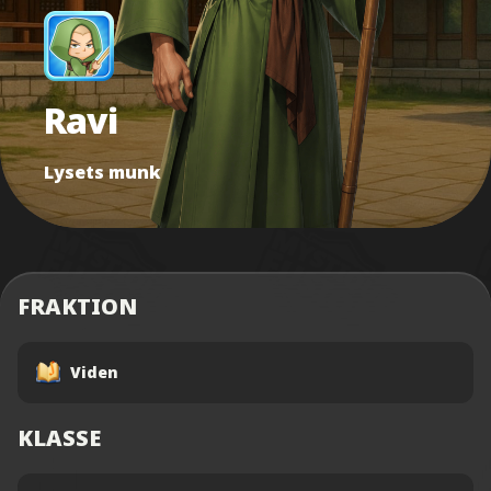
Ravi
Lysets munk
FRAKTION
Viden
KLASSE