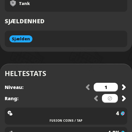
Tank
SJÆLDENHED
Sjælden
HELTESTATS
Niveau:
Rang:
4
FUSION COINS / TAP