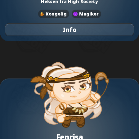
Heksen fra High Society
Kongelig
Magiker
Info
Fenrisa