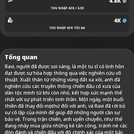
4.8K
THU NHẬP AFK / GIỜ
4K
THU NHẬP AFK TỐI ĐA
Tổng quan
Ravi, người đã được soi sáng, là một tu sĩ có linh hồn
đạt được sự hòa hợp thông qua việc nghiên cứu võ
thuật. Xuất thân từ những vùng đất xa xôi, anh đã
nghiên cứu các truyền thống chiến đấu cổ xưa của
dân tộc mình từ khi còn nhỏ, kết hợp sức mạnh thể
chất với sự phát triển tinh thần. Một ngày, một buổi
thiền đã thay đổi mọi thứ đối với anh, và Ravi đã rời bỏ
sự cô lập của mình để giúp đỡ những người cần sự
bảo vệ. Trong trận chiến, anh uyển chuyển, như thể
đang nhảy múa giữa những kẻ tấn công, tránh né các
đòn đánh và chiến đấu với độ chính xác của một bậc