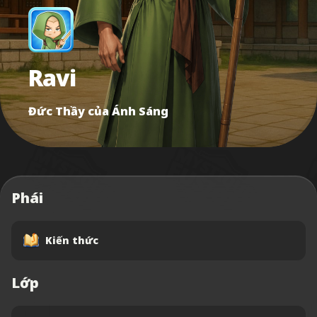
Ravi
Đức Thầy của Ánh Sáng
Phái
Kiến thức
Lớp