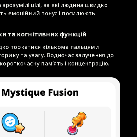
та зрозумілі цілі, за які людина швидко
ть емоційний тонус і посилюють
и та когнітивних функцій
идко торкатися кількома пальцями
торику та увагу. Водночас залучення до
ороткочасну пам’ять і концентрацію.