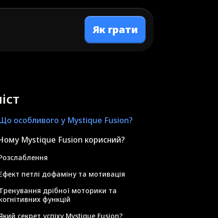
Як грати
іст
Що особливого у Mystique Fusion?
Чому Mystique Fusion корисний?
Розслаблення
Ефект петлі дофаміну та мотивація
Тренування дрібної моторики та
когнітивних функцій
Який секрет успіху Mystique Fusion?