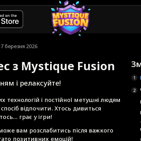
17 березня 2026
с з Mystique Fusion
Зм
1
ням і релаксуйте!
2
их технологій і постійної метушні людям
спосіб відпочити. Хтось дивиться
тось… грає у ігри!
оможе вам розслабитись після важкого
гато позитивних емоцій!