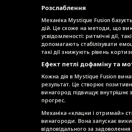
Розслаблення
Механіка Mystique Fusion базує
дій. Це схоже на методи, що ви
усвідомленості: ритмічні дії, та
допомагають стабілізувати емо
такі дії знижують рівень корти
Ефект петлі дофаміну та мо
Кожна дія в Mystique Fusion ви
результат. Це створює позитивн
винагород підвищує внутрішнє 
прогрес.
Механіка «клацни і отримай» с
винагороди. Вона запускає вик
відповідального за задоволення