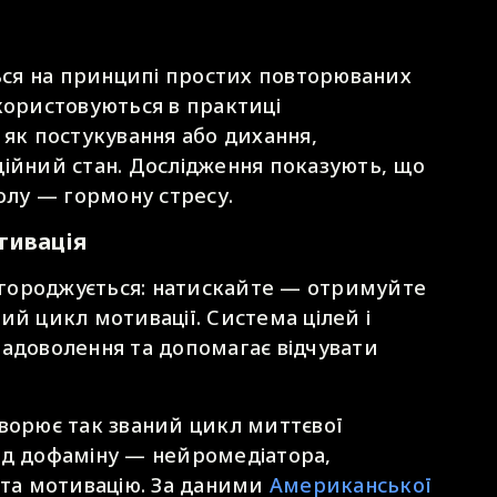
ться на принципі простих повторюваних
користовуються в практиці
кі як постукування або дихання,
ційний стан. Дослідження показують, що
золу — гормону стресу.
тивація
нагороджується: натискайте — отримуйте
ий цикл мотивації. Система цілей і
задоволення та допомагає відчувати
творює так званий цикл миттєвої
ид дофаміну — нейромедіатора,
 та мотивацію. За даними
Американської