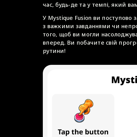
час, будь-де та у темпі, який ва
У Mystique Fusion ви поступово 
з важкими завданнями чи непро
того, щоб ви могли насолоджува
вперед. Ви побачите свій прогре
рутини!