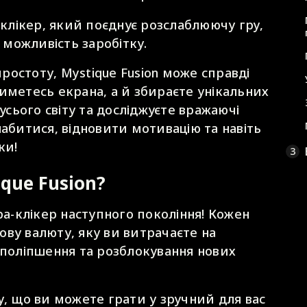
 клікер, який поєднує розслаблюючу гру,
можливість заробітку.
остоту, Mystique Fusion може справді
иметесь екрана, а й збираєте унікальних
 усього світу та досліджуєте вражаючі
лабитися, відновити мотивацію та навіть
ки!
3
que Fusion?
ра-клікер наступного покоління! Кожен
ву валюту, яку ви витрачаєте на
 поліпшення та розблокування нових
у, що ви можете грати у зручний для вас