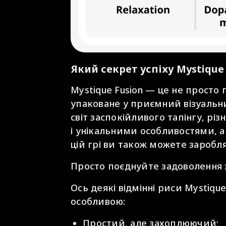
Який секрет успіху Mystique 
Mystique Fusion — це не просто 
упаковане у приємний візуальн
світ заспокійливого тапінгу, рі
і унікальними особливостями, а
цій грі ви також можете заробля
Просто поєднуйте задоволення 
Ось деякі відмінні риси Mystiqu
особливою:
Простий, але захоплюючий;