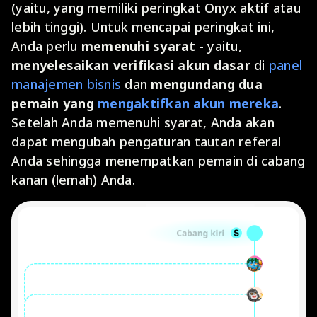
(yaitu, yang memiliki peringkat Onyx aktif atau
lebih tinggi). Untuk mencapai peringkat ini,
Anda perlu
memenuhi syarat
- yaitu,
menyelesaikan verifikasi akun dasar
di
panel
manajemen bisnis
dan
mengundang dua
pemain yang
mengaktifkan akun mereka
.
Setelah Anda memenuhi syarat, Anda akan
dapat mengubah pengaturan tautan referal
Anda sehingga menempatkan pemain di cabang
kanan (lemah) Anda.