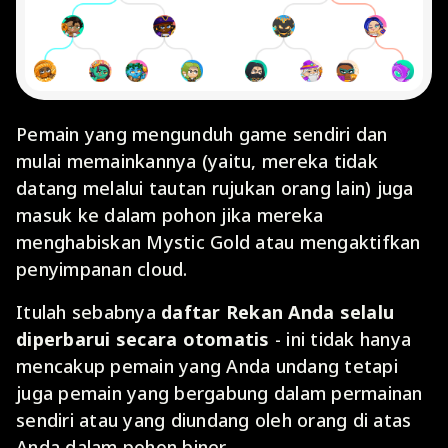
Pemain yang mengunduh game sendiri dan
mulai memainkannya (yaitu, mereka tidak
datang melalui tautan rujukan orang lain) juga
masuk ke dalam pohon jika mereka
menghabiskan Mystic Gold atau mengaktifkan
penyimpanan cloud.
Itulah sebabnya
daftar Rekan Anda selalu
diperbarui secara otomatis
- ini tidak hanya
mencakup pemain yang Anda undang tetapi
juga pemain yang bergabung dalam permainan
sendiri atau yang diundang oleh orang di atas
Anda dalam pohon biner.