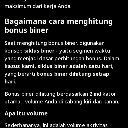
maksimum dari kerja Anda.
Bagaimana cara menghitung
bonus biner
Saat menghitung bonus biner, digunakan
konsep
siklus biner
- yaitu segmen waktu
yang menjadi dasar perhitungan bonus. Dalam
kasus kami, siklus biner adalah satu hari
,
yang berarti
bonus biner dihitung setiap
hari
.
Bonus biner dihitung berdasarkan 2 indikator
utama - volume Anda di cabang kiri dan kanan.
Apa itu volume
Sederhananya, ini adalah volume aktivitas