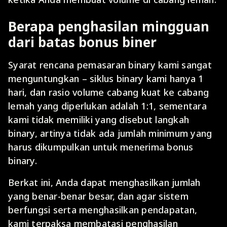
Berapa penghasilan mingguan
dari batas bonus biner
Syarat rencana pemasaran binary kami sangat
menguntungkan – siklus binary kami hanya 1
hari, dan rasio volume cabang kuat ke cabang
lemah yang diperlukan adalah 1:1, sementara
kami tidak memiliki yang disebut langkah
binary, artinya tidak ada jumlah minimum yang
harus dikumpulkan untuk menerima bonus
binary.
Berkat ini, Anda dapat menghasilkan jumlah
yang benar-benar besar, dan agar sistem
berfungsi serta menghasilkan pendapatan,
kami terpaksa membatasi penghasilan