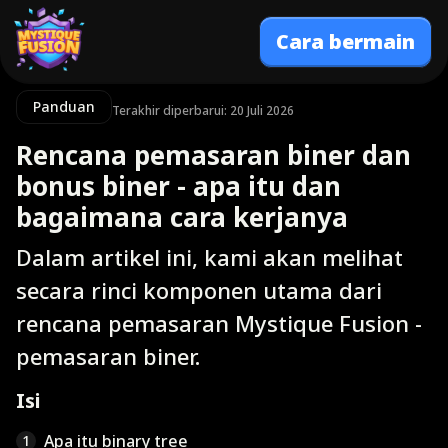
Cara bermain
Panduan
Terakhir diperbarui: 20 Juli 2026
Rencana pemasaran biner dan
bonus biner - apa itu dan
bagaimana cara kerjanya
Dalam artikel ini, kami akan melihat
secara rinci komponen utama dari
rencana pemasaran Mystique Fusion -
pemasaran biner.
Isi
Apa itu binary tree
1