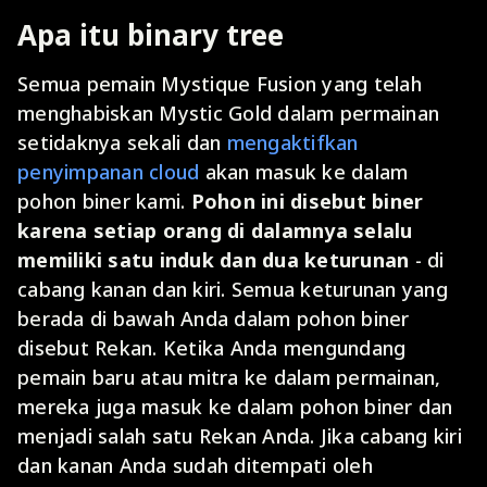
Apa itu binary tree
Semua pemain Mystique Fusion yang telah
menghabiskan Mystic Gold dalam permainan
setidaknya sekali dan
mengaktifkan
penyimpanan cloud
akan masuk ke dalam
pohon biner kami.
Pohon ini disebut biner
karena setiap orang di dalamnya selalu
memiliki satu induk dan dua keturunan
- di
cabang kanan dan kiri. Semua keturunan yang
berada di bawah Anda dalam pohon biner
disebut Rekan. Ketika Anda mengundang
pemain baru atau mitra ke dalam permainan,
mereka juga masuk ke dalam pohon biner dan
menjadi salah satu Rekan Anda. Jika cabang kiri
dan kanan Anda sudah ditempati oleh