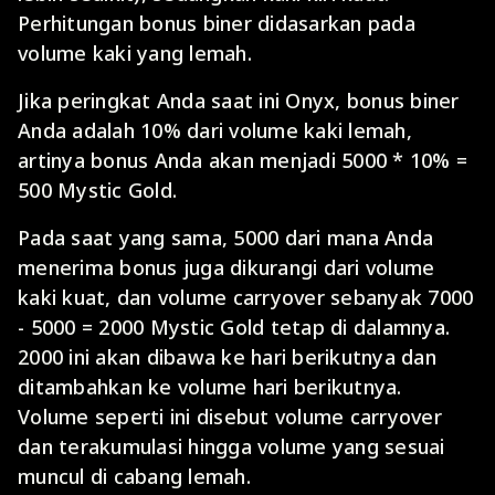
Perhitungan bonus biner didasarkan pada
volume kaki yang lemah.
Jika peringkat Anda saat ini Onyx, bonus biner
Anda adalah 10% dari volume kaki lemah,
artinya bonus Anda akan menjadi 5000 * 10% =
500 Mystic Gold.
Pada saat yang sama, 5000 dari mana Anda
menerima bonus juga dikurangi dari volume
kaki kuat, dan volume carryover sebanyak 7000
- 5000 = 2000 Mystic Gold tetap di dalamnya.
2000 ini akan dibawa ke hari berikutnya dan
ditambahkan ke volume hari berikutnya.
Volume seperti ini disebut volume carryover
dan terakumulasi hingga volume yang sesuai
muncul di cabang lemah.