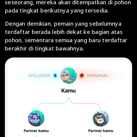
seseorang, mereka akan ditempatkan di pohon
pada tingkat berikutnya yang tersedia.
Dengan demikian, pemain yang sebelumnya
terdaftar berada lebih dekat ke bagian atas
pohon, sementara semua yang baru terdaftar
berakhir di tingkat bawahnya.