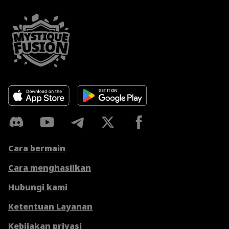
Cara bermain
Cara menghasilkan
Hubungi kami
Ketentuan Layanan
Kebijakan privasi