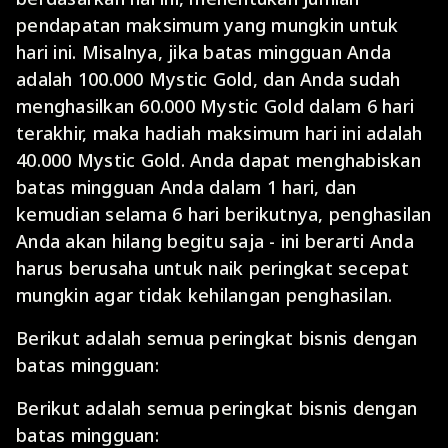
pendapatan maksimum yang mungkin untuk
hari ini. Misalnya, jika batas mingguan Anda
adalah 100.000 Mystic Gold, dan Anda sudah
menghasilkan 60.000 Mystic Gold dalam 6 hari
terakhir, maka hadiah maksimum hari ini adalah
40.000 Mystic Gold. Anda dapat menghabiskan
batas mingguan Anda dalam 1 hari, dan
kemudian selama 6 hari berikutnya, penghasilan
Anda akan hilang begitu saja - ini berarti Anda
harus berusaha untuk naik peringkat secepat
mungkin agar tidak kehilangan penghasilan.
Berikut adalah semua peringkat bisnis dengan
batas mingguan:
Berikut adalah semua peringkat bisnis dengan
batas mingguan: