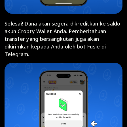
Selesai! Dana akan segera dikreditkan ke saldo
akun Cropty Wallet Anda. Pemberitahuan
transfer yang bersangkutan juga akan
dikirimkan kepada Anda oleh bot Fusie di
Telegram.