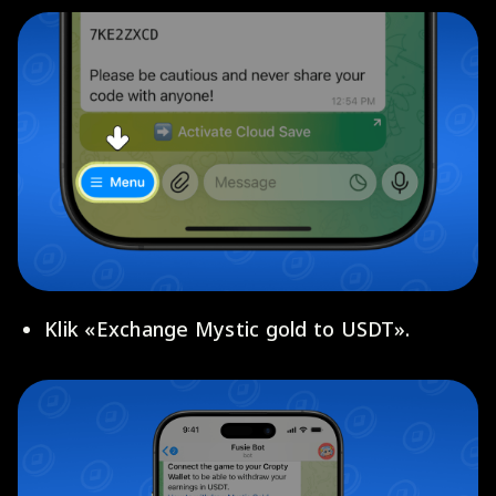
Klik «Exchange Mystic gold to USDT».