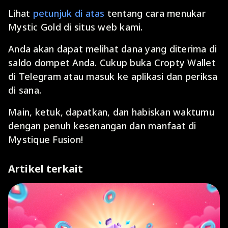
Lihat
petunjuk di atas
tentang cara menukar
Mystic Gold di situs web kami.
Anda akan dapat melihat dana yang diterima di
saldo dompet Anda. Cukup buka Cropty Wallet
di Telegram atau masuk ke aplikasi dan periksa
di sana.
Main, ketuk, dapatkan, dan habiskan waktumu
dengan penuh kesenangan dan manfaat di
Mystique Fusion!
Artikel terkait