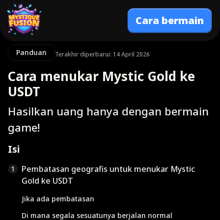
Cara bermain
Panduan
Terakhir diperbarui: 14 April 2026
Cara menukar Mystic Gold ke
USDT
Hasilkan uang hanya dengan bermain
game!
Isi
Pembatasan geografis untuk menukar Mystic
1
Gold ke USDT
Jika ada pembatasan
Di mana segala sesuatunya berjalan normal