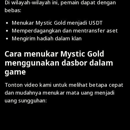
Di wilayah-wilayah ini, pemain dapat dengan
bebas:
Menukar Mystic Gold menjadi USDT
Memperdagangkan dan mentransfer aset
Mengirim hadiah dalam klan
Cara menukar Mystic Gold
menggunakan dasbor dalam
game
Tonton video kami untuk melihat betapa cepat
dan mudahnya menukar mata uang menjadi
uang sungguhan: