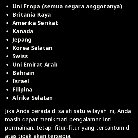
Uni Eropa (semua negara anggotanya)
Britania Raya
Amerika Serikat
Kanada
Jepang
Korea Selatan
Swiss
Uni Emirat Arab
Bahrain
Israel
Filipina
Afrika Selatan
Jika Anda berada di salah satu wilayah ini, Anda
masih dapat menikmati pengalaman inti
permainan, tetapi fitur-fitur yang tercantum di
atas tidak akan tersedia.