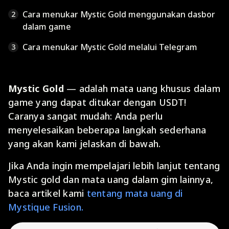
Cara menukar Mystic Gold menggunakan dasbor
2
dalam game
Cara menukar Mystic Gold melalui Telegram
3
Mystic Gold
— adalah mata uang khusus dalam
game yang dapat ditukar dengan USDT!
Caranya sangat mudah: Anda perlu
menyelesaikan beberapa langkah sederhana
yang akan kami jelaskan di bawah.
Jika Anda ingin mempelajari lebih lanjut tentang
Mystic gold dan mata uang dalam gim lainnya,
baca artikel kami
tentang mata uang di
Mystique Fusion.