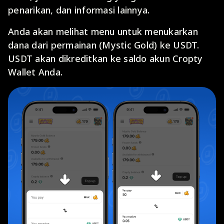
penarikan, dan informasi lainnya.
Anda akan melihat menu untuk menukarkan
dana dari permainan (Mystic Gold) ke USDT.
USDT akan dikreditkan ke saldo akun Cropty
Wallet Anda.