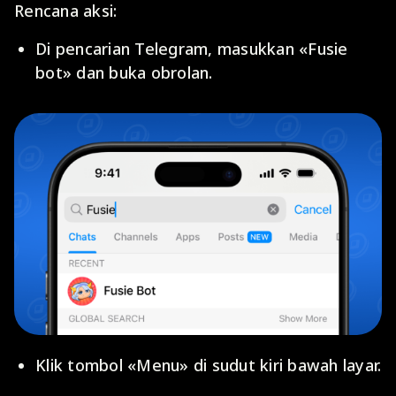
Rencana aksi:
Di pencarian Telegram, masukkan «Fusie
bot» dan buka obrolan.
Klik tombol «Menu» di sudut kiri bawah layar.