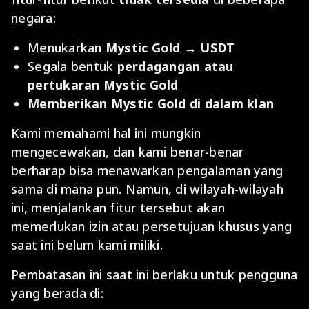
negara:
Menukarkan
Mystic Gold → USDT
Segala bentuk
perdagangan atau
pertukaran Mystic Gold
Memberikan Mystic Gold di dalam klan
Kami memahami hal ini mungkin
mengecewakan, dan kami benar-benar
berharap bisa menawarkan pengalaman yang
sama di mana pun. Namun, di wilayah-wilayah
ini, menjalankan fitur tersebut akan
memerlukan izin atau persetujuan khusus yang
saat ini belum kami miliki.
Pembatasan ini saat ini berlaku untuk pengguna
yang berada di: