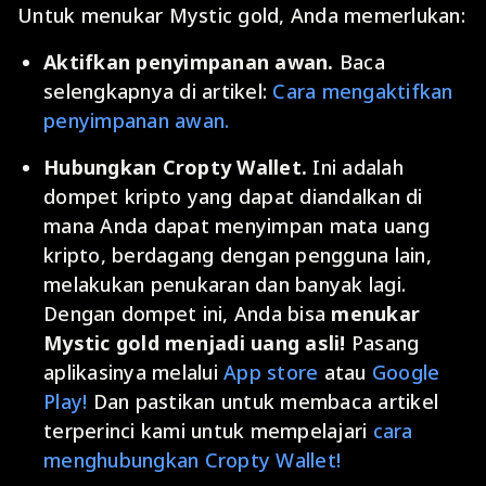
Untuk menukar Mystic gold, Anda memerlukan:
Aktifkan penyimpanan awan.
Baca
selengkapnya di artikel:
Cara mengaktifkan
penyimpanan awan.
Hubungkan Cropty Wallet.
Ini adalah
dompet kripto yang dapat diandalkan di
mana Anda dapat menyimpan mata uang
kripto, berdagang dengan pengguna lain,
melakukan penukaran dan banyak lagi.
Dengan dompet ini, Anda bisa
menukar
Mystic gold menjadi uang asli!
Pasang
aplikasinya melalui
App store
atau
Google
Play!
Dan pastikan untuk membaca artikel
terperinci kami untuk mempelajari
cara
menghubungkan Cropty Wallet!